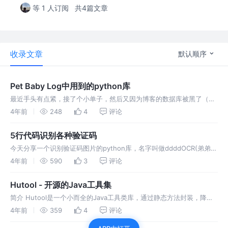
等 1 人订阅
共4篇文章
收录文章
默认顺序
Pet Baby Log中用到的python库
最近手头有点紧，接了个小单子，然后又因为博客的数据库被黑了（妈
了个巴子，艹），然后就把里面用到的有点用的东西记录到掘金吧😭
4年前
248
4
评论
click转 官方文档 Python 虽然标准库提供有命令行解析工具 Arg
5行代码识别各种验证码
今天分享一个识别验证码图片的python库，名字叫做ddddOCR(弟弟带
我） 项目地址 对新手十分友好 环境要求 pip安装 参数说明 代码实现
4年前
590
3
评论
Hutool - 开源的Java工具集
简介 Hutool是一个小而全的Java工具类库，通过静态方法封装，降低
相关API的学习成本，提高工作效率，使Java拥有函数式语言般的优
4年前
359
4
评论
雅，让Java语言也可以“甜甜的”。 Hutool中的工具方法