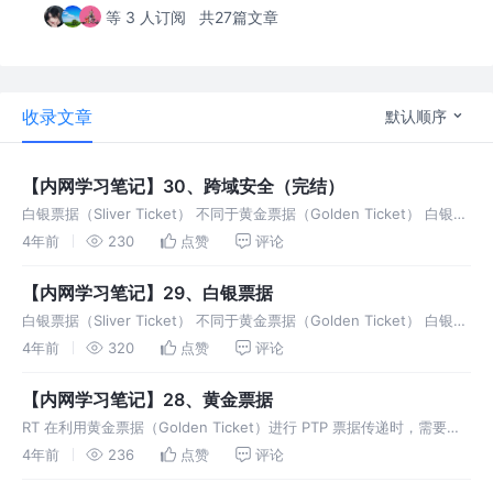
等 3 人订阅
共27篇文章
收录文章
默认顺序
【内网学习笔记】30、跨域安全（完结）
白银票据（Sliver Ticket） 不同于黄金票据（Golden Ticket） 白银票
据不与密钥分发中心 KDC 交互，因此没有了 Kerberos 认证协议里的
4年前
230
点赞
评论
前 4 步，通过伪造的
【内网学习笔记】29、白银票据
白银票据（Sliver Ticket） 不同于黄金票据（Golden Ticket） 白银票
据不与密钥分发中心 KDC 交互，因此没有了 Kerberos 认证协议里的
4年前
320
点赞
评论
前 4 步，通过伪造的
【内网学习笔记】28、黄金票据
RT 在利用黄金票据（Golden Ticket）进行 PTP 票据传递时，需要先
知道以下信息： 伪造的域管理员用户名 完整的域名 域 SID krbtgt 的
4年前
236
点赞
评论
NTLM Hash 或 AE