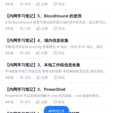
或许可以试试网络层的 ICMP 隧道，ICMP 协议最常见的场景就是使用
4年前
679
点赞
评论
ping 命令，而且一般防火墙都不会禁止 pi
【内网学习笔记】5、BloodHound 的使用
介绍 BloodHound 使用可视化图形显示域环境中的关系，攻击者可以
使用 BloodHound 识别高度复杂的攻击路径，防御者可以使用
4年前
1.2k
点赞
评论
BloodHound 来识别和防御那些相同的攻击路径。蓝
【内网学习笔记】4、域内信息收集
判断是否存在域 ipconfig 查看网关 IP 地址、DNS 的 IP 地址、域名、
本机是否和 DNS 服务器处于同一网段。 接着使用 nslookup 解析域名
4年前
361
点赞
评论
的 IP 地址，查看是否与 DN
【内网学习笔记】3、本地工作组信息收集
手动收集本地工作组信息 查看当前权限 本机网络配置信息 操作系统和
版本信息（英文版） 操作系统和版本信息（中文版） 查看系统体系结
4年前
350
点赞
评论
构 查看系统所有环境变量 查看安装的软件及版本和路径等信息
【内网学习笔记】2、PowerShell
PowerShell 可以简单的理解为 cmd 的高级版，cmd 能做的事在
PowerShell 中都能做，但 PowerShell 还能做很多 cmd 不能做的事
4年前
412
点赞
评论
情。 PowerShel
APP内打开