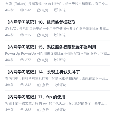
令牌（Token）是指系统中的临时秘钥，相当于账户和密码，有了令牌
就可以在不知道密码的情况下访问目标相关资源了，这些令牌将持续存
4年前
192
点赞
评论
在于系统中，除非系统重新启动。 1、MSF 在获取到 Mete
【内网学习笔记】16、组策略凭据获取
SYSVOL 是活动目录里的一个用于存储域公共文件服务器副本的共享文
件夹，在域中的所有域控之间进行复制，SYSVOL 在所有经过身份验证
4年前
215
点赞
评论
的域用户或者域信任用户具有读权限的活动目录域范围内共享
【内网学习笔记】15、系统服务权限配置不当利用
PowerUp PowerUp 可以用来寻找目标中权限配置不当的服务，下载
地址：
4年前
377
点赞
评论
https://github.com/PowerShellEmpire/PowerTools/blob/master/P
【内网学习笔记】14、发现主机缺失补丁
在内网中，往往所有主机打补丁的情况都是相似的，因此在拿下一台主
机权限后，可以通过查看当前主机打补丁的情况，从而找到漏洞利用
4年前
343
点赞
评论
点，进而进行接下来的横向、提权等操作。 1、手工发现缺失补丁 sys
【内网学习笔记】11、frp 的使用
相较于前一篇文章介绍的 ew 的年代久远，frp 就好的多了，基本上隔
几天就会发布新的版本，最新的一版更新还就在几天前。 在实战中，大
4年前
383
点赞
评论
家较多使用的也是 frp，frp 项目地址：https: