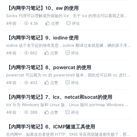
【内网学习笔记】10、ew 的使用
Socks 代理可以理解成升级版的 lcx，关于 lcx 的用法可以看我之前的
文章： https://teamssix.com/year/210528-130449.ht
4年前
4.5k
点赞
评论
【内网学习笔记】9、iodine 使用
iodine 这个名字起的很有意思，iodine 翻译过来就是碘，碘的原子序
数为 53，53 也就是 DNS 服务对应的端口号。 iodine 和 dnscat2 一
4年前
662
点赞
评论
样，适合于其他请求方式被
【内网学习笔记】8、powercat 的使用
powercat 可以视为 nc 的 powershell 版本，因此也可以和 nc 进行连
接。 powercat 可在 github 进行下载，项目地址为：https
4年前
403
点赞
评论
【内网学习笔记】7、lcx、netcat和socat的使用
lcx 分为 Windows 版和 Linux 版，Linux 版叫 portmap Windows 内
网端口转发 在建立连接后，访问公网代理主机的 5555 端口就能访问到
4年前
388
点赞
评论
内网失陷
【内网学习笔记】6、ICMP隧道工具使用
在内网中，如果攻击者使用 HTTP、DNS 等应用层隧道都失败了，那么