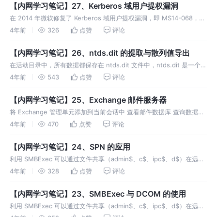
【内网学习笔记】27、Kerberos 域用户提权漏洞
在 2014 年微软修复了 Kerberos 域用户提权漏洞，即 MS14-068，
CVE 编号为 CVE-2014-6324，该漏洞影响了 Windows Server
4年前
326
点赞
评论
【内网学习笔记】26、ntds.dit 的提取与散列值导出
在活动目录中，所有数据都保存在 ntds.dit 文件中，ntds.dit 是一个二
进制文件，存储位置为域控的 %SystemRoot%\ntds.dit ntds.dit 中包
4年前
543
点赞
评论
含（但不限于
【内网学习笔记】25、Exchange 邮件服务器
将 Exchange 管理单元添加到当前会话中 查看邮件数据库 查询数据库
的物理路径 获取现有用户的邮件地址 查看指定用户的邮箱使用信息 获
4年前
470
点赞
评论
取用户邮箱中的邮件数量，通
【内网学习笔记】24、SPN 的应用
利用 SMBExec 可以通过文件共享（admin$、c$、ipc$、d$）在远程
系统中执行命令，它的工作方式类似于 PsExec C++ 版 C++ 版项目地
4年前
328
点赞
评论
址：https://
【内网学习笔记】23、SMBExec 与 DCOM 的使用
利用 SMBExec 可以通过文件共享（admin$、c$、ipc$、d$）在远程
系统中执行命令，它的工作方式类似于 PsExec C++ 版 C++ 版项目地