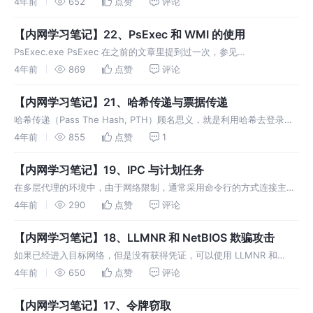
4年前
652
点赞
评论
址：https://
【内网学习笔记】22、PsExec 和 WMI 的使用
PsExec.exe PsExec 在之前的文章里提到过一次，参见
https://teamssix.com/210802-181052.html，今天来着重学习一下。
4年前
869
点赞
评论
【内网学习笔记】21、哈希传递与票据传递
哈希传递（Pass The Hash, PTH）顾名思义，就是利用哈希去登录内
网中的其他机器，而不是通过明文密码登录的方式。 通过哈希传递，攻
4年前
855
点赞
1
击者不需要花时间破解哈希值得到明文，在Win
【内网学习笔记】19、IPC 与计划任务
在多层代理的环境中，由于网络限制，通常采用命令行的方式连接主
机，这里学习下 IPC 建立会话与配置计划任务的相关点。 1、IPC IPC
4年前
290
点赞
评论
(Internet Process Connecti
【内网学习笔记】18、LLMNR 和 NetBIOS 欺骗攻击
如果已经进入目标网络，但是没有获得凭证，可以使用 LLMNR 和
NetBIOS 欺骗攻击对目标进行无凭证条件下的权限获取。 1、基本概念
4年前
650
点赞
评论
LLMNR 本地链路多播名称解析（LLMNR）是一
【内网学习笔记】17、令牌窃取