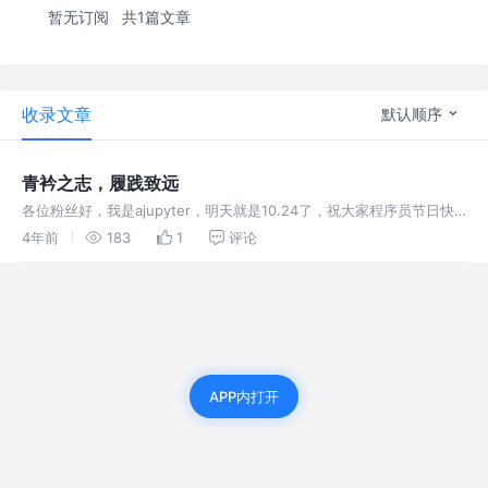
暂无订阅
共1篇文章
收录文章
默认顺序
青衿之志，履践致远
各位粉丝好，我是ajupyter，明天就是10.24了，祝大家程序员节日快
乐。这篇博客记录一下一年来我自己的成长心路。 去年10.24博客 记得
4年前
183
1
评论
我入驻CSDN的第二篇博客就是10.24发的，当时是跟着
APP内打开