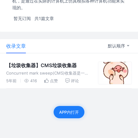
机，是通过在实际的计算机上仿真模拟各种计算机功能来实
现的。
暂无订阅
共1篇文章
收录文章
默认顺序
【垃圾收集器】CMS垃圾收集器
Concurrent mark sweep(CMS)收集器是一种
年老代垃圾收集器，其最主要目标是获取最短垃
5年前
416
点赞
评论
圾回收停顿时间，和其他年老代使用标记-整理
算法不同，它使用多线程的标记-清除算法。在
收集过程中
APP内打开