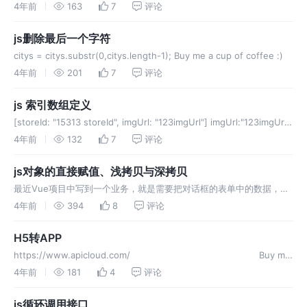
cup of coffee :) ​​ Buy me a cu
4年前
163
7
评论
js删除最后一个字符
citys = citys.substr(0,citys.length-1); Buy me a cup of coffee :)
4年前
201
7
评论
js 索引数组定义
[storeId: "15313 storeId", imgUrl: "123imgUrl"] imgUrl:"123imgUrl"
storeId:"15313 storeId" length:0
4年前
132
7
评论
js对象的直接赋值、浅拷贝与深拷贝
最近Vue项目中写到一个业务，就是需要把对话框的表单中的数据，每
次点击提交之后，就存进一个el-table表格中，待多次需要的表单数据
4年前
394
8
评论
都提交进表格之后，再将这个表格提交，实现多个表单数据的同时提
交，期
H5转APP
https://www.apicloud.com/ Buy me
a cup of coffee :)
4年前
181
4
评论
js循环调用接口