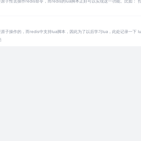
要原子性去操作redis命令，而redis的lua脚本正好可以实现这一功能。比如
原子操作的，而redis中支持lua脚本，因此为了以后学习lua，此处记录一下 l
论