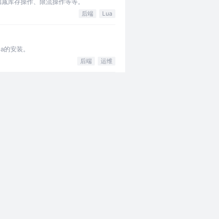
： 扣减库存操作、限流操作等等。
后端
Lua
ua的安装。
后端
运维