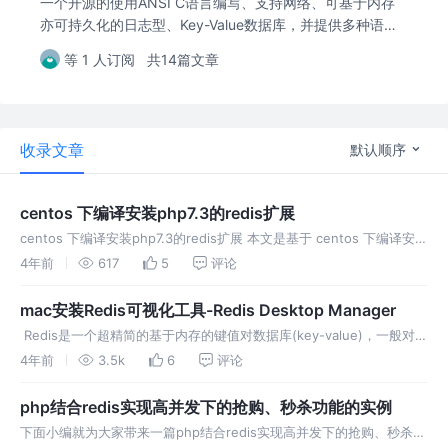
一个开源的使用ANSI C语言编写、支持网络、可基于内存
亦可持久化的日志型、Key-Value数据库，并提供多种语言
的API。
等 1 人订阅
共14篇文章
收录文章
默认顺序
centos 下编译安装php7.3的redis扩展
centos 下编译安装php7.3的redis扩展 本文是基于 centos 下编译安装
PHP7.3搭建PHP运行环境 编译安装版本，进行的redis的编译扩展安装
4年前
617
5
评论
方法整理。 下载redis扩展包以
mac安装Redis可视化工具-Redis Desktop Manager
​ Redis是一个超精简的基于内存的键值对数据库(key-value)，一般对并
发有一定要求的应用都用其储存session，乃至整个数据库。不过它公
4年前
3.5k
6
评论
自带一个最小化的命令行式的数据库管理工具，有时侯使
php结合redis实现高并发下的抢购、秒杀功能的实例
下面小编就为大家带来一篇php结合redis实现高并发下的抢购、秒杀功