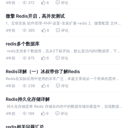
能的实例。小编觉得挺不错的，现在就分享给大家，也给大家做个参
4年前
372
6
评论
考。一起跟随小编过来看看吧 抢购、秒杀是如今很常见的一个应用场
景，主要
微擎 Redis开启，高并发测试
1、宝塔安装 软件管理-PHP-设置-安装扩展-redis 2、微擎配置 文件：
data/config.php 最下面加上 auth 配置需要到redis的配置文档里进行
4年前
395
6
评论
配置，在微擎里如上定义只是方便
redis多个数据库
​ redis支持多个数据库，且从0下标开始，默认是访问的0数据库，下段
代码就是访问的1号数据库 Redis多个数据库 注意：Redis支持多个数据
4年前
875
6
评论
库，并且每个数据库的数据是隔离的不能共享，并且基于
Redis详解（一）冰叔带你了解Redis
Redis在实际应用中使用的非常广泛，本篇文章就从一个简单的需求说
起，为你讲述一个需求是如何从头到尾开始做的，又是如何一步步完善
4年前
239
6
评论
的。之前写过一篇《如何实现页面广告随时上下线、过期自动下线及到
时自动上线
Redis持久化存储详解
​ 持久化存储是将 Redis 存储在内存中的数据存储在硬盘中，实现数据
的永久保存。我们都知道 Redis 是一个基于内存的 nosql 数据库，内
4年前
199
6
评论
存存储很容易造成数据的丢失，因为当服务器关机等一些异
redis相关问题汇总