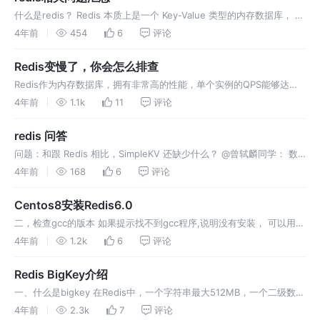
什么是redis？ Redis 本质上是一个 Key-Value 类型的内存数据库， 整
个数据库加载在内存当中进行操作， 定期通过异步操作把数据库数据
4年前
454
6
评论
flush 到硬盘上进行保存。 因为是纯内存操作
Redis变慢了，你会怎么排查
Redis作为内存数据库，拥有非常高的性能，单个实例的QPS能够达到
10W左右。但我们在使用Redis时，经常时不时会出现访问延迟很大的
4年前
1.1k
11
评论
情况，如果你不知道Redis的内部实现原理，在排查问题时就会一头
redis 问答
问题：和跟 Redis 相比，SimpleKV 还缺少什么？ @曾轼麟同学： 数
据结构：缺乏广泛的数据结构支持，比如支持范围查询的 SkipList 和
4年前
168
6
评论
Stream 等数据结构。 高可用：缺乏哨兵或
Centos8安装Redis6.0
二，检查gcc的版本 如果提示找不到gcc程序,说明没有安装， 可以用
dnf命令安装 说明：gcc版本不宜过低，应该在gcc 5.3以上 如版本过
4年前
1.2k
6
评论
低则建议先升级gcc 三，下载redis6并解压缩 下
Redis BigKey介绍
一、什么是bigkey 在Redis中，一个字符串最大512MB，一个二级数据
结构（例如hash、list、set、zset）可以存储大约40亿个(2^32-1)个
4年前
2.3k
7
评论