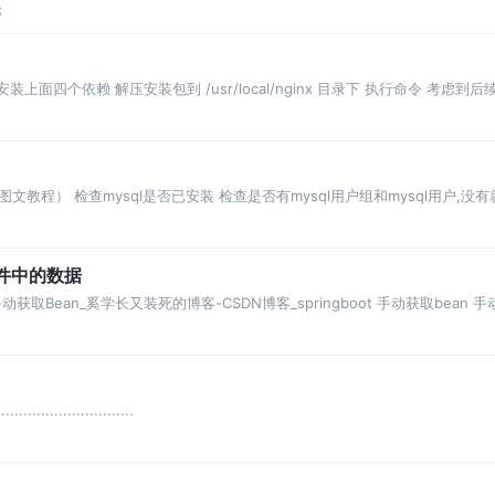
论
安装上面四个依赖 解压安装包到 /usr/local/nginx 目录下 执行命令 考虑到
程（图文教程） 检查mysql是否已安装 检查是否有mysql用户组和mysql用户
文件中的数据
oot手动获取Bean_奚学长又装死的博客-CSDN博客_springboot 手动获取be
......................