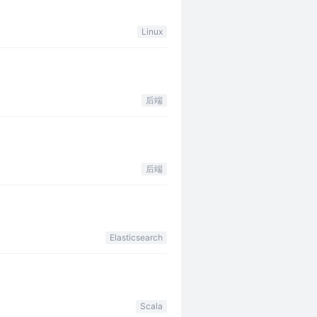
Linux
后端
后端
Elasticsearch
Scala