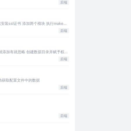
后端
后续安装ssl证书 添加两个模块 执行make命
后端
,没有就添加有就忽略 创建数据目录并赋予权限
后端
an 手动获取配置文件中的数据
后端
后端