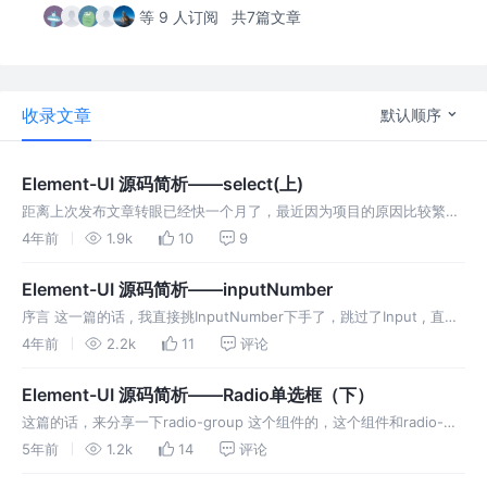
等 9 人订阅
共7篇文章
收录文章
默认顺序
Element-UI 源码简析——select(上)
距离上次发布文章转眼已经快一个月了，最近因为项目的原因比较繁
忙，，所有一直断更，但是不要在意这些小细节，步入正题。 按照顺序
4年前
1.9k
10
9
来说，这次轮到的Select下拉选择器
Element-UI 源码简析——inputNumber
序言 这一篇的话 , 我直接挑InputNumber下手了，跳过了Input , 直接
就拿InputNumber来讲， 感觉InputNumber比较简单，废话就不多说
4年前
2.2k
11
评论
了，直接开始吧
Element-UI 源码简析——Radio单选框（下）
这篇的话，来分享一下radio-group 这个组件的，这个组件和radio-
button是息息相关的，但是radio-button和radio又很类似，所有就不
5年前
1.2k
14
评论
单拿出来讲了