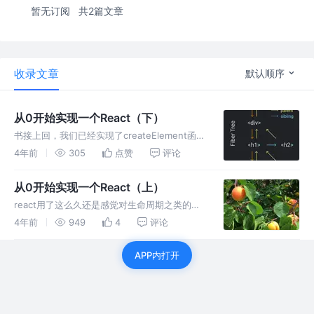
暂无订阅
共2篇文章
收录文章
默认顺序
从0开始实现一个React（下）
书接上回，我们已经实现了createElement函
数、render函数和Fibers，接下来就要开始处
4年前
305
点赞
评论
理组件更新的部分了~ 5.Render和Commit阶段
但在这之前！不知道你有没有注意到一个问
从0开始实现一个React（上）
react用了这么久还是感觉对生命周期之类的概
念理解得很模糊，最近看到一篇教你构建一个
4年前
949
4
评论
React 的文章，感觉写的很好，而且交互也做得
特别棒，在此翻译记录一下。 这篇文章的主要
APP内打开
目的是遵循React代码