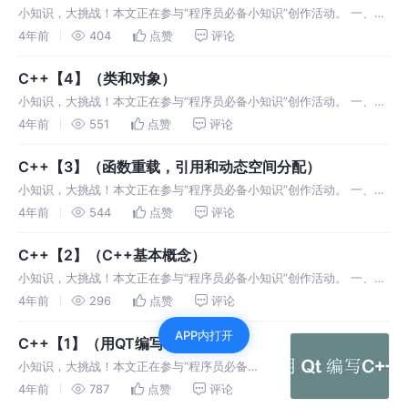
小知识，大挑战！本文正在参与“程序员必备小知识”创作活动。 一、浅
拷贝和深拷贝 浅拷贝： 同一块空间释放两次，称之为浅拷贝，会造成
4年前
404
点赞
评论
程序异常结束的错误 主要是在类中成员变量有指针的时候可能会出现的
问题
C++【4】（类和对象）
小知识，大挑战！本文正在参与“程序员必备小知识”创作活动。 一、类
和对象 1.1 类和对象的基本使用 1.1.1 类和对象的简单使用 类和结构体唯
4年前
551
点赞
评论
一的区别就是默认的成员权限不一样，类默认的权限是私有的
C++【3】（函数重载，引用和动态空间分配）
小知识，大挑战！本文正在参与“程序员必备小知识”创作活动。 一、函
数重载 在C++语言中，一个程序里面，如果多个函数的功能相同，但是
4年前
544
点赞
评论
只要保证参数的个数或者类型不一样，这些函数的名字可以定义成同一
个。
C++【2】（C++基本概念）
小知识，大挑战！本文正在参与“程序员必备小知识”创作活动。 一、为
什么学习C++ C++是C语言的升级版，在C语言的基础上添加了面向对
4年前
296
点赞
评论
象的思想，C++既可以底层编程，也可以图形界面编程，也可以数据处
APP内打开
理
C++【1】（用QT编写C++）
小知识，大挑战！本文正在参与“程序员必备小
知识”创作活动。 一、第一个C++程序 1.1 在
4年前
787
点赞
评论
linux中编写第一个C++程序 执行代码： 如果