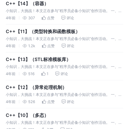
的，
C++【14】（容器）
小知识，大挑战！本文正在参与“程序员必备小知识”创作活动。 一、常
用容器 1.1 string容器 1.1.1 相关概念 C风格字符串(以空字符结尾的字符
4年前
307
点赞
评论
数组)太过复杂难于掌握，不适合大程序的开发，所
C++【11】（类型转换和函数模板）
小知识，大挑战！本文正在参与“程序员必备小知识”创作活动。 一、
C++类型转换 C++几乎完全兼容C语言 C语言中的类型转换有两种：
4年前
1.2k
点赞
评论
隐式转换，自动转换 显式转换，强制类型转换 C++里面显式转换处理
C++【13】（STL标准模板库）
小知识，大挑战！本文正在参与“程序员必备小知识”创作活动。 一、
STL - 标准模板库 http://www.cplusplus.com/reference/
4年前
516
1
评论
https://en.cpprefere
C++【12】（异常处理机制）
小知识，大挑战！本文正在参与“程序员必备小知识”创作活动。 一、异
常处理机制 1.1 相关概念 面向对象一般都有异常处理机制，异常处理就
4年前
526
点赞
评论
是处理程序中的错误。所谓错误是指在程序运行的过程中发生的一些异
常
C++【10】（多态）
小知识，大挑战！本文正在参与“程序员必备小知识”创作活动。 一、动
态多态 1.1 相关概念 多态：主要指函数的地址确定的时机，是在编译时