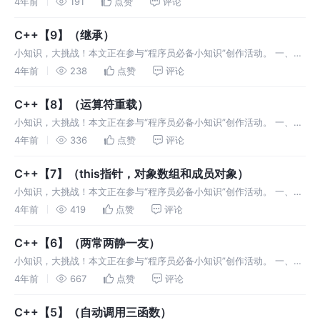
4年前
191
点赞
评论
确定还是在运行时确定 分类： 静态多态：函数的==地址在编译时确
C++【9】（继承）
小知识，大挑战！本文正在参与“程序员必备小知识”创作活动。 一、继
承 1.1 相关概念 C++最重要的特征是代码重用，通过继承机制可以利用
4年前
238
点赞
评论
已有的数据类型来定义新的数据类型，新的类不仅拥有旧类的成员，还
C++【8】（运算符重载）
小知识，大挑战！本文正在参与“程序员必备小知识”创作活动。 一、运
算符重载 1.1 基本概念 运算符重载，就是对已有的运算符重新进行定
4年前
336
点赞
评论
义，赋予其另一种功能，以适应不同的数据类型。运算符重载(opera
C++【7】（this指针，对象数组和成员对象）
小知识，大挑战！本文正在参与“程序员必备小知识”创作活动。 一、
this指针 是一个隐藏在类的成员函数中的一个形参，是一个类类型的指
4年前
419
点赞
评论
针那个类对象调用成员函数， this 指针就指向谁。 任意一个对象在
C++【6】（两常两静一友）
小知识，大挑战！本文正在参与“程序员必备小知识”创作活动。 一、常
函数（常成员函数）和常对象 1.1 常函数 常函数，也就是常成员函数 在
4年前
667
点赞
评论
函数名参数最==右边加const== 调用常成员函数和普通成员
C++【5】（自动调用三函数）