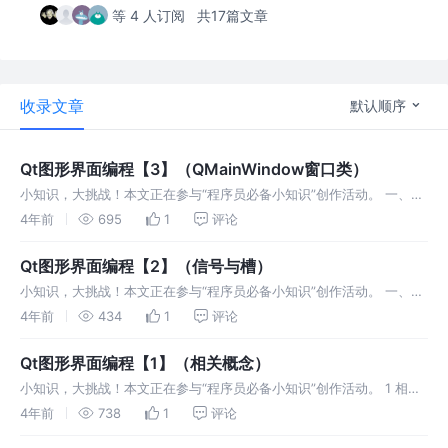
等 4 人订阅
共17篇文章
收录文章
默认顺序
Qt图形界面编程【3】（QMainWindow窗口类）
小知识，大挑战！本文正在参与“程序员必备小知识”创作活动。 一、
QMainWindow窗口类 QMainWindow也是一个窗口，相比QWidget来
4年前
695
1
评论
说在窗口中多了很多组件，包含一个菜单栏（menu
Qt图形界面编程【2】（信号与槽）
小知识，大挑战！本文正在参与“程序员必备小知识”创作活动。 一、信
号和槽 1.1 相关概念 ==信号槽==是 Qt 框架引以为豪的机制之一。所
4年前
434
1
评论
谓信号槽，实际就是观察者模式。当某个事件发生之后，比如，按
Qt图形界面编程【1】（相关概念）
小知识，大挑战！本文正在参与“程序员必备小知识”创作活动。 1 相关
概念 Qt是一个跨平台的C++图形用户界面应用程序框架。它为应用程
4年前
738
1
评论
序开发者提供建立艺术级图形界面所需的所有功能。它是完全面向对象