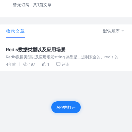
暂无订阅
共1篇文章
收录文章
默认顺序
Redis数据类型以及应用场景
Redis数据类型以及应用场景string 类型是二进制安全的。redis 的
string 可以包含任何数据。比如jpg图片或者序列化的对象。 string 类
4年前
197
1
评论
型是 Redis 最基本的数据类型，
APP内打开