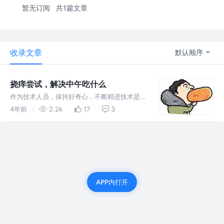
暂无订阅
共1篇文章
收录文章
默认顺序
挠痒尝试，解决中午吃什么
作为技术人员，保持好奇心，不断精进技术是立
命之本。但快速实现，推进业务，帮助产品试
4年前
2.2k
17
3
错，体现自己的价值。不但能得到钱途，而且能
有前途。何乐不为呢？
APP内打开