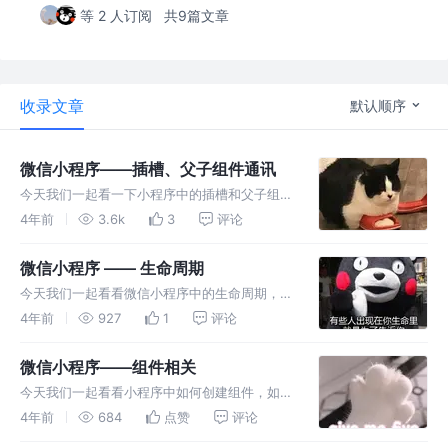
等 2 人订阅
共9篇文章
收录文章
默认顺序
微信小程序——插槽、父子组件通讯
今天我们一起看一下小程序中的插槽和父子组件
相互通讯方面的内容，来看一下和vue有什么样
4年前
3.6k
3
评论
的区别…………
微信小程序 —— 生命周期
今天我们一起看看微信小程序中的生命周期，都
有哪些生命周期函数，来聊一聊其从触发时机及
4年前
927
1
评论
其所做的事情吧~
微信小程序——组件相关
今天我们一起看看小程序中如何创建组件，如何
使用组件？再来看一看组件和页面的区别，最后
4年前
684
点赞
评论
来看看组件都有哪些数据、方法和属性~