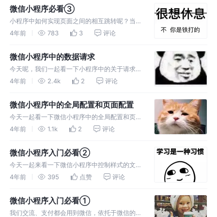
微信小程序必看③
小程序中如何实现页面之间的相互跳转呢？当数
据较多的时候，又如何实现加载更多的效果呢，
4年前
783
3
评论
今天就来一起看一下小程序中是如何实现吧~
微信小程序中的数据请求
今天呢，我们一起看一下小程序中的关于请求数
据方面的知识，一起思考一个问题，在小程序端
4年前
2.4k
2
评论
存不存在跨域的问题呢？
微信小程序中的全局配置和页面配置
今天一起看一下微信小程序中的全局配置和页面
配置，页面配置和全局配置同时存在，哪一个会
4年前
1.1k
2
评论
生效呢？一起来研究一下吧~
微信小程序入门必看②
今天一起来看一下微信小程序中控制样式的文
件，一起看一看它与css有哪些区别以及有哪些
4年前
395
点赞
评论
新的功能~~~~~
微信小程序入门必看①
我们交流、支付都会用到微信，依托于微信的小