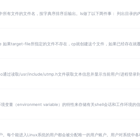
录中所有文件的文件名，按字典序排序后输出。Is做了以下两件事： 列出目录的内
的是文
get - file 如果target-file所指定的文件不存在，cp就创建这个文件，如果已经存在就覆盖
o通过读取/usr/include/utmp.h文件获取文本信息并显示当前用户/进程登录
个叫作环境变量（environment variable）的特性来存储有关shell会话和
户账户。每个能进入Linux系统的用户都会被分配唯一的用户账户。用户对系统