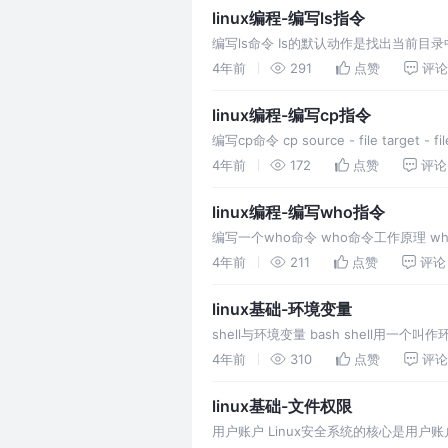
linux编程-编写ls指令
编写ls命令 Is的默认动作是找出当前目
所做的操作是不同的。Is能判定参数指定
4年前
291
点赞
评论
linux编程-编写cp指令
编写cp命令 cp source - file tar
4年前
172
点赞
评论
linux编程-编写who指令
编写一个who命令 who命令工作原理 wh
<utmp.h>中找到
4年前
211
点赞
评论
linux基础-环境变量
shell与环境变量 bash shell用一
因）。这项特性允许你
4年前
310
点赞
评论
linux基础-文件权限
用户账户 Linux安全系统的核心是用