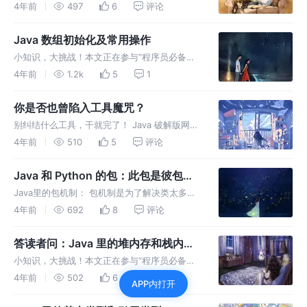
知识”创作活动 说到算法，很多人都会害怕。但
4年前
497
6
评论
是想升职加薪怎么办呢？ 总是逃避是改变不了
什么，也解决不了什么问题。那就死磕到底
Java 数组初始化及常用操作
小知识，大挑战！本文正在参与“程序员必备小
知识”创作活动。今天这篇是练习尚学堂高淇老
4年前
1.2k
5
1
师Java300集中115-116集里数组后的成果，希
望能给像我一样的初学者以微不足道的经验
你是否也曾陷入工具魔咒？
别纠结什么工具，干就完了！ Java 破解版网上
的网页那么多，别再陷入他们的公众号涨粉圈套
4年前
510
5
评论
里了。盗版软件不安全，还不稳定。社区免费版
就挺好！
Java 和 Python 的包：此包是彼包
否？
Java里的包机制： 包机制是为了解决类太多产
生的类管理问题。 类一多，就不方便去找到自
4年前
692
8
评论
己需要的类，也不便于项目的管理。
答读者问：Java 里的堆内存和栈内存
是什么意思？
小知识，大挑战！本文正在参与“程序员必备小
知识”创作活动。 昨天发文后，我收到了一条评
4年前
502
6
评论
APP内打开
论，问我不知道什么是堆内存和栈内存。 因
此，才有了今天这篇文章。