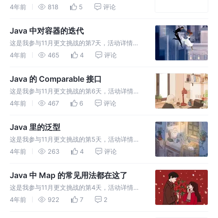
看：2021最后一次更文挑战。 遍历可以说是对
4年前
818
5
评论
数据结构最常见的操作。之前说基本的操作是
“增删改查”，但是遍历，就是要让我们找到，要
Java 中对容器的迭代
对谁进行“增删改查”。一般
这是我参与11月更文挑战的第7天，活动详情查
看：2021最后一次更文挑战。 迭代接口 不管是
4年前
465
4
评论
哪一种容器的实现类，都会用到对每个元素的遍
历。 遍历最方便的办法，当然是用自带的迭代
Java 的 Comparable 接口
器了。 在 main 函
这是我参与11月更文挑战的第6天，活动详情查
看：2021最后一次更文挑战。 之前有一篇文
4年前
467
6
评论
章，是 《Java 中 Map 的常见用法都在这了》
(https://juejin.cn/post/702668
Java 里的泛型
这是我参与11月更文挑战的第5天，活动详情查
看：2021最后一次更文挑战。 泛型
4年前
263
4
评论
（generic）本质是数据类型的参数化。 泛型的
声明位置，紧跟在类名后面，用<>包裹的： 上
Java 中 Map 的常见用法都在这了
面的代码，就使用了泛型。
这是我参与11月更文挑战的第4天，活动详情查
看：2021最后一次更文挑战。 Map 是容器里非
4年前
922
7
2
常重要的一块内容。 HashMap 是 Map 里经常