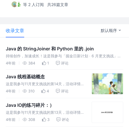
等 2 人订阅
共26篇文章
收录文章
默认顺序
Java 的 StringJoiner 和 Python 里的 .join
持续创作，加速成长！这是我参与「掘金日新计划 · 6 月更文挑战」的
第 1 天，点击查看活动详情 Java 中的 StringJoiner 让我想到了
4年前
384
1
评论
Python 的 .join 方法。于是不禁发出
Java 线程基础概念
这是我参与11月更文挑战的第14天，活动详情查
看：2021最后一次更文挑战。 程序、进程、线
4年前
310
4
评论
程 一图胜千言，大家可以先看一下我特意截的
活动监视器「MAC 版」： Process ID，进程
Java IO的练习碎片：）
ID，目测是
这是我参与11月更文挑战的第13天，活动详情查
看：2021最后一次更文挑战。 我以为的
4年前
308
3
评论
getAbsolutePath 可以拿着任意的文件名，得