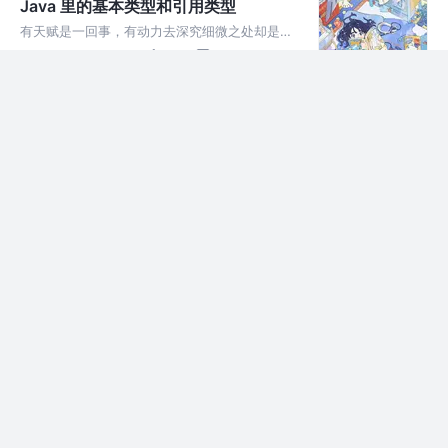
Java 里的基本类型和引用类型
有天赋是一回事，有动力去深究细微之处却是另
一回事。 Java 里的数据类型分为 基础数据类型
4年前
458
6
评论
和引用数据类型。
初识 Java 里类的概念
印象最深的就是构造器的概念了，这一点比
Python 方便很多，Python 在面向对象的薄弱
4年前
343
7
2
之处，也都逐渐体现 Java 作为后端语言安全级
别、规范可用性更强的特点。还需要在后续学习
用饭店趣味类比 Java 的垃圾回收机制
中，继续巩固。
有使用就有垃圾，要长远发展就要把垃圾科学回
收。 让我们一起了解一下 Java 里是怎么实现垃
4年前
1.1k
11
评论
圾回收机制的吧！
Java 官方文档第一页
小知识，大挑战！本文正在参与“程序员必备小
知识”创作活动
4年前
274
6
评论
https://docs.oracle.com/javase/tutorial/get
Started/intro/definition.htm
从 Python 转 Java 的不习惯之处
小知识，大挑战！本文正在参与“程序员必备小