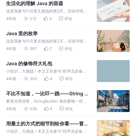
用的实现类。一看到这里，B站的弹幕里就开始
生活化的理解 Java 的容器
跑了：“L
这是我参与11月更文挑战的第3天，活动详情查
看：2021最后一次更文挑战。容器，你是否害
4年前
212
4
评论
怕过这个概念呢？不知道如何去开始？ 别怕，
它没有看起来那么难，一起看看吧~
Java 里的枚举
这是我参与11月更文挑战的第2天，活动详情查
看：2021最后一次更文挑战。 枚举类是一个小
4年前
587
7
评论
但有用的结构。
Java 的修饰符大礼包
小知识，大挑战！本文正在参与“程序员必备小
知识”创作活动 生动的告诉你 四种访问控制符到
4年前
302
4
评论
底有什么区别！
不比不知道，一比吓一跳——String 和
StringBuilder 效率对比
要是论资排辈，StringBuilder 来的要晚一些，
但是它却是StringBuilder 是比 String 更常用的
4年前
536
4
评论
一个类，这是为什么呢？
用最土的方式把细节剖给你看——冒泡
排序算法的 Java 实现版
小知识，大挑战！本文正在参与“程序员必备小