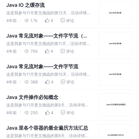
到这个文件在系统的绝对路径： 新建 File 对象
Java IO 之缓存流
然后
这是我参与11月更文挑战的第12天，活动详情查
看：2021最后一次更文挑战。 上回说到，Java
4年前
1.7k
4
评论
常见流对象——文件字节流（缓存），尝试了两
种用 byte[] 数组来进行缓存提高读写效率的方
Java 常见流对象——文件字节流（缓
法。今天来
存）
这是我参与11月更文挑战的第11天，活动详情查
看：2021最后一次更文挑战。 加缓存之 byte[]
4年前
756
4
评论
前文说到，要改进 FileInputStream 的读写效
率。所以，需要增加一个“袋子”。而这里就
Java 常见流对象——文件字节流
这是我参与11月更文挑战的第10天，活动详情查
看：2021最后一次更文挑战。 文件字节流
4年前
388
4
评论
FileInputStream FileOutputStream 都是用来
操作文件的。以读取字节的方式读任何文
Java 文件操作必知概念
这是我参与11月更文挑战的第9天，活动详情查
看：2021最后一次更文挑战。 流 为什么动不动
4年前
250
4
评论
就说 io 流？ 这个“流”是什么意思呢？ 流这个
词，也常常出现在电竞选手的领域。大家都说，
Java 里各个容器的最全遍历方法汇总
哦，这个队伍经常
这是我参与11月更文挑战的第8天，活动详情查