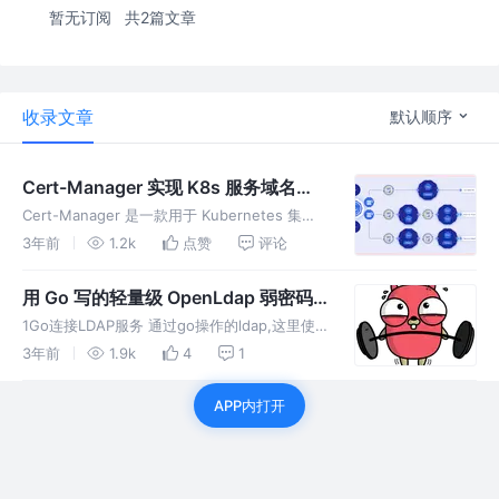
暂无订阅
共2篇文章
收录文章
默认顺序
Cert-Manager 实现 K8s 服务域名证
书自动化续签
Cert-Manager 是一款用于 Kubernetes 集群
中自动化管理 TLS 证书的开源工具，它使用了
3年前
1.2k
点赞
评论
Kubernetes 的自定义资源定义（CRD）机制，
让证书的创建、更新和删除
用 Go 写的轻量级 OpenLdap 弱密码
检测工具
1Go连接LDAP服务 通过go操作的ldap,这里使
用到的是go-ldap[1]包，该包基本上实现了ldap
3年前
1.9k
4
1
v3的基本功能. 比如连接ldap服务、新增、删
除、修改用户信息等，支持条件检索的lda
APP内打开