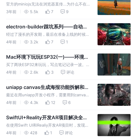
官方的miniojs无法在浏览器直传...为什么不在
后端生成临时签名url，给前端上传/下载呢？问
3年前
5.5k
7
9
就是业务需要 /狗头......
electron-builder踩坑系列——自动全
量更新
经过了漫长的开发期，最后在准备上线的时候，
发现跨平台打包和自动化更新还挺麻烦的。如何
4年前
3.2k
7
1
快速方便地将Electron进行全量更新呢？又如何
使用Github Releases进行版本发布与更新呢？
Mac环境下玩玩ESP32(一)——环境搭
建
买了两块ESP32来玩玩，写点笔记记录一波。目
前主要是以microPython来开发，先用python
4年前
2.6k
3
评论
踩踩坑。
uniapp canvas生成海报功能拆解和问
题记录
最近在用uniapp开发小程序，需要用到canvas
画海报然后再保存本地。uniapp是去DOM化
4年前
4.3k
12
6
的，因此只能使用uniapp的官方canvas来实
现。这里我把用到的几个功能拆解出来，而不用
SwiftUI+Reality开发AR项目解决全屏
通读代码。
问题
在使用Swift UI和Realiy开发AR项目时，发现摄
像头一直是居中的，无法全屏。经过各种资料发
4年前
428
1
评论