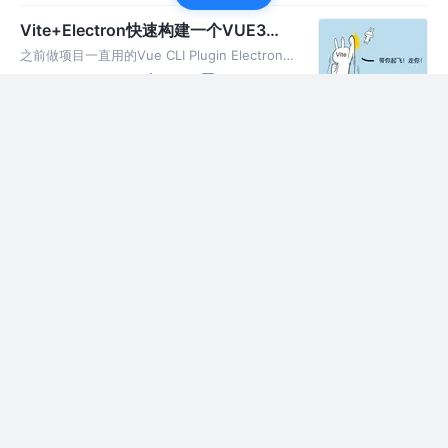
响叮当之势的加载速度。
Vite+Electron快速构建一个VUE3桌
面应用
之前做项目一直用的Vue CLI Plugin Electron
Builder，这次有个项目，刚好尝尝鲜，用
4年前
14k
36
10
vite+electron开发一波。
electron-builder踩坑系列---mac下窗口毛玻璃效果
通过一路查询，找到官方仓库对于mac的毛玻璃效果的pr，然后我去找
了官方文档，已经有相关属性了，就很妙啊！但是为什么标题要写“mac
5年前
3.7k
6
1
下”下呢，因为这个属性只对mac有效。（打工人落泪...）
electron-builder踩坑系列---tray系统托盘
窗口最小化或者关闭的情况下，进程未退出，需要通过系统托盘来查
看，当然还需要托盘菜单。这里就用最简单的菜单实现，加上点击事件
5年前
916
3
评论
触发。
electron-builder踩坑系列---无边框窗口拖动
无边框的拖动本来很简单，但是当可拖动区域存在其他元素，如顶部菜
单的搜索框，对mac是没有问题的，当在windows平台下拖动事件就会
5年前
948
2
评论
覆盖掉其他元素，因此需要对其他元素单独设置样式。
electron-builder踩坑系列---无边框
虽然并非出于直接实现无边框的需求，但是为了实现窗口的固定大小