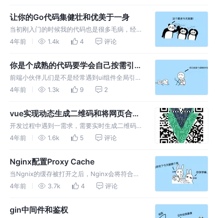
现这是swiftUI开发AR的一个原生问题。
让你的Go代码集健壮和优美于一身
当初刚入门的时候我的代码也是很多毛病，经不
起这样的测试，后来渐渐地经验多了后，代码的
4年前
1.4k
4
评论
健壮性逐渐提升，也明白其中比较重要的就是参
数的校验。
你是个成熟的代码要学会自己按需引入
了
前端小伙伴儿们是不是经常遇到ui组件全局引入
导致体积太大，按需引入导致不断手写会很麻
4年前
1.3k
9
2
烦。所以，当当！今天我们来让代码自己按需引
入，解放前端小伙伴儿们的生产力，早日实现下
vue实现动态生成二维码和将网页合成
班自由！（甲方：再改十个需求）
图片并在微信内置浏览器长按保存
开发过程中遇到一需求，需要实时生成二维码，
并将其放入图片中，然后下载。这就涉及到用相
4年前
1.6k
5
评论
关参数生成一个二维码并在微信内置浏览器中保
存，特以此文章记录下该需求的解决。
Nginx配置Proxy Cache
当Ngnix的缓存被打开之后，Nginx会将符合规
则的response存储到文件作为缓存，并且用其
4年前
3.7k
4
评论
缓存去响应客户端，不需要每次都去服务端请
求。
gin中间件和鉴权