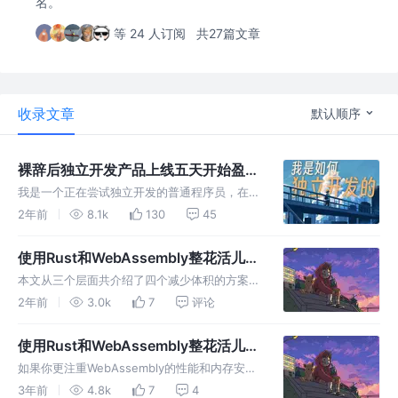
名。
等 24 人订阅
共27篇文章
收录文章
默认顺序
裸辞后独立开发产品上线五天开始盈
利，我是怎么做的？分享我的过程
我是一个正在尝试独立开发的普通程序员，在此
（上）
跟各位分享我的过程，不仅是我对自己的复盘，
2年前
8.1k
130
45
还希望能够给一些正在或准备尝试独立开发的兄
弟一点参考。
使用Rust和WebAssembly整花活儿
(四)——更小更小的wasm文件体积
本文从三个层面共介绍了四个减少体积的方案，
快来叠加所有优化buff，最大程度优化你的
2年前
3.0k
7
评论
wasm文件看看吧...
使用Rust和WebAssembly整花活儿
(三)——Rust与JS交互
如果你更注重WebAssembly的性能和内存安全
性，那么使用Rust整花活儿是个更好的选择。
3年前
4.8k
7
4