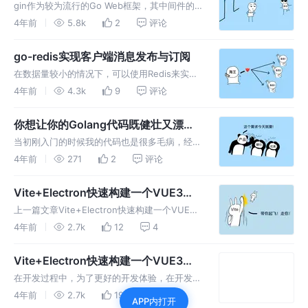
gin作为较为流行的Go Web框架，其中间件的
使用场景非常广泛，此处主要介绍如何使用其来
4年前
5.8k
2
评论
完成常见场景下的鉴权。
go-redis实现客户端消息发布与订阅
在数据量较小的情况下，可以使用Redis来实现
消息的发布与订阅，来代替Kafka。Kafka对于
4年前
4.3k
9
评论
数据量大的场景下性能卓越，但是对于如此小场
景时候，不仅运维成本提升，还用不上多少性
你想让你的Golang代码既健壮又漂亮
能。
吗
当初刚入门的时候我的代码也是很多毛病，经不
起这样的测试，后来渐渐地经验多了后，代码的
4年前
271
2
评论
健壮性逐渐提升，也明白其中比较重要的就
是......
Vite+Electron快速构建一个VUE3桌
面应用(三)——打包
上一篇文章Vite+Electron快速构建一个VUE3
桌面应用(二)——动态模块热重载完成了开发时
4年前
2.7k
12
4
的动态模块热重载功能，现在是时候来看看怎么
完成最后一步——打包了。
Vite+Electron快速构建一个VUE3桌
面应用(二)——动态模块热重载
在开发过程中，为了更好的开发体验，在开发
electron的时候，肯定也希望能有动态模块热重
4年前
2.7k
19
评论
APP内打开
载（HMR），更别说vite那迅雷不及掩耳盗铃儿