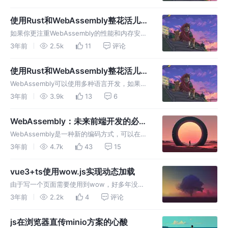
本文主要讲述了如何实现Rust与JS的交互。
使用Rust和WebAssembly整花活儿
(二)——DOM和类型转换
如果你更注重WebAssembly的性能和内存安全
性，那么使用Rust整花活儿是个更好的选择～
3年前
2.5k
11
评论
本篇文章介绍了DOM、Rust与JS的类型转换，
Rust提供了较为丰富的类型，这对开发非常有
使用Rust和WebAssembly整花活儿
帮助！
(一)——快速开始
WebAssembly可以使用多种语言开发，如果你
更注重性能和内存安全性，那么使用Rust整花
3年前
3.9k
13
6
活儿可能是更好的选择。
WebAssembly：未来前端开发的必备
技能
WebAssembly是一种新的编码方式，可以在现
代的网络浏览器中运行 － 它是一种低级的类汇
3年前
4.7k
43
15
编语言，具有紧凑的二进制格式，可以接近原生
的性能运行。
vue3+ts使用wow.js实现动态加载
由于写一个页面需要使用到wow，好多年没用
过了，查了一下文档超多版本教程，使用起来各
3年前
2.2k
4
评论
种不成功，难受...暂时也没找到可替代的方案...
js在浏览器直传minio方案的心酸