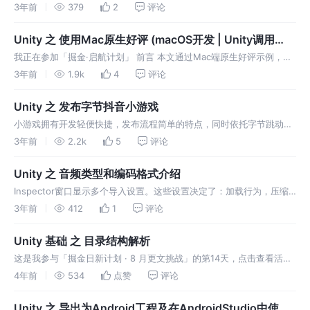
内容，达到后续修改奖励内容时不需要修改代码的效果；结合
3年前
379
2
评论
DoTween实现炫酷的切换入场动画。
Unity 之 使用Mac原生好评 (macOS开发 | Unity调用
macOS )
我正在参加「掘金·启航计划」 前言 本文通过Mac端原生好评示例，教
你学会Unity和macOS交互。 一，xCode端处理 1.1 创建Bundle 打开
3年前
1.9k
4
评论
xCode选项卡选择macOs --> Bu
Unity 之 发布字节抖音小游戏
小游戏拥有开发轻便快捷，发布流程简单的特点，同时依托字节跳动生
态优势，让小游戏天然具备较强的内容分发能力，支持小游戏开发者快
3年前
2.2k
5
评论
速推广与变现。
Unity 之 音频类型和编码格式介绍
Inspector窗口显示多个导入设置。这些设置决定了：加载行为，压缩
行为，质量，采样率，以及是否支持双声道音频。
3年前
412
1
评论
Unity 基础 之 目录结构解析
这是我参与「掘金日新计划 · 8 月更文挑战」的第14天，点击查看活动
详情 一，Unity的资源数据加载 Resources 打包集成到.asset文件里
4年前
534
点赞
评论
面及引用的资源as后se一个文件里面面 主线程
Unity 之 导出为Android工程及在AndroidStudio中使用