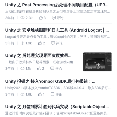
著作权说明书、软件著作权源代码、软件著作权
Unity 之 Post Processing后处理不同项目配置（UPR项
申请人身份。
目配置）
后期处理是指在摄影机绘制场景之后但在屏幕上渲染场景之前出现的全
屏图像处理效果的通用术语。后期处理可以大大提高产品的视觉效果，
3年前
2.3k
3
评论
只需很少的设置时间。
Unity 之 安卓堆栈跟踪和日志工具 (Android Logcat | 符
号表解析Bugly捕获)
Logcat是开发者必备的工具，调试app时的闪退，异常，等问题都可以
在这里看到。Android Logcat包是在Unity Editor中显示来自Android
3年前
1.9k
2
评论
设备的堆栈跟踪和日志等消息。
Unity 之 后处理实现界面灰度效果
(PostProcessing实现 | Shader实现)
一般由于政策特殊日期等因素，或者游戏内角色
死亡效果要求等等，我们会想看到一个整体灰色
3年前
1.1k
2
评论
的效果。Unity使用两种方式实现。
Unity 报错之 接入YomboTGSDK后打包报错：
mainTemplate.gradle needs to be updated!
Unity2021.x版本接入YomboTGSDK，SDK版本1.9.4，导入SDK后打安
卓包遇到报错的解决方案。
3年前
1.6k
1
评论
Unity 之 月签到累计签到代码实现（ScriptableObject应
用 | DoTween入场动画）
通过计算时间实现累计签到逻辑；使用ScriptableObject配置签到奖励