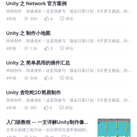
Unity 之 Network 官方案例
持续创作，加速成长！这是我参与「掘金日新计划 · 6月更文挑战」的
第21天，点击查看活动详情 此案例完成了在局域网的多人对战 下面是
4年前
355
4
评论
实现过程： 1，创建空物体添加Network Manager 和 N
Unity 之 制作小地图
持续创作，加速成长！这是我参与「掘金日新计划 · 6月更文挑战」的
第20天，点击查看活动详情 搭建场景 搭建简易游戏场景： 创建Plane
4年前
1.2k
3
评论
作为地形并命名为Background，注意更改图层以便小地图的
Unity 之 简单易用的插件汇总
持续创作，加速成长！这是我参与「掘金日新计划 · 6月更文挑战」的
第17天，点击查看活动详情 Unity 简单易用的插件汇总 2dToolKit，是
4年前
506
6
评论
一款2D开发组件，它具有很强的灵活性，可以让开发者在
Unity 贪吃蛇2D简易制作
持续创作，加速成长！这是我参与「掘金日新计划 · 6月更文挑战」的
第16天，点击查看活动详情 运行效果 开始制作 现在我们开始场景的搭
4年前
381
6
评论
建， 1，调整摄像机属性如下图： 2，创建一个Quad作为背景，将
入门级教程 -- 一文详解Unity制作像素
鸟游戏 【文末源码】
文章从新建工程开始一步步带你完成零基础制作
Unity 像素鸟游戏。 还原经典玩法，一起来尝