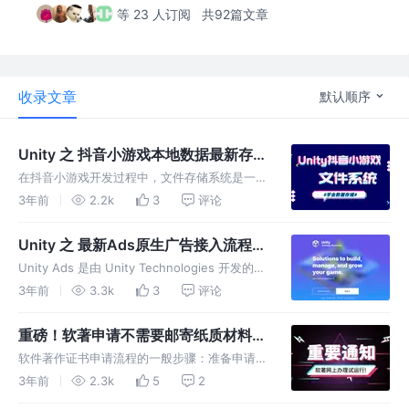
等 23 人订阅
共92篇文章
收录文章
默认顺序
Unity 之 抖音小游戏本地数据最新存储
方法分享
在抖音小游戏开发过程中，文件存储系统是一个
非常重要的组成部分，本文将详细介绍抖音小游
3年前
2.2k
3
评论
戏文件存储系统的实现原理和使用方法。
Unity 之 最新Ads原生广告接入流程详
解
Unity Ads 是由 Unity Technologies 开发的广
告平台，可以用于在移动应用程序中显示广告。
3年前
3.3k
3
评论
它提供了多种广告类型，包括插屏广告、横幅广
告、视频广告等。
重磅！软著申请不需要邮寄纸质材料
啦，附软著申请流程。
软件著作证书申请流程的一般步骤：准备申请材
料 申请软件著作证书需要准备的材料包括：软
3年前
2.3k
5
2
件著作权申请表、软件著作权登记申请书、软件