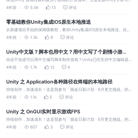
写核心代码的情况下将原有游戏项目适配到微信小游戏。
4年前
5.0k
13
评论
零基础教你Unity集成IOS原生本地推送
从新建项目开始的保姆级教程，教你Unity集成IOS原生本地推送。此功
能一般用于提醒玩家领取道具，通知玩家上线等。
4年前
1.3k
8
评论
Unity中文版？脚本也用中文？用中文写了个剧情小游
戏，真好玩~
你还不知道可以用中文编写脚本制作游戏？Unity已经支持中文编辑器
啦！还可以使用中文编程，那还不赶紧点进来看看~
4年前
1.7k
12
4
Unity 之 Application各种路径在终端的本地路径
持续创作，加速成长！这是我参与「掘金日新计划 · 6月更文挑战」的
第24天，点击查看活动详情 unity目录 这里的unity目录指的是程序打
4年前
1.1k
5
评论
包发布后，程序自带的目录结构。 说到目录，那就一定是与资源
Unity 之 OnGUI实时显示游戏FPS
持续创作，加速成长！这是我参与「掘金日新计划 · 6月更文挑战」的
第23天，点击查看活动详情 FPS是什么？ FPS （每秒传输帧数
4年前
607
3
评论
(Frames Per Second)） FPS是图像领域中的定义，