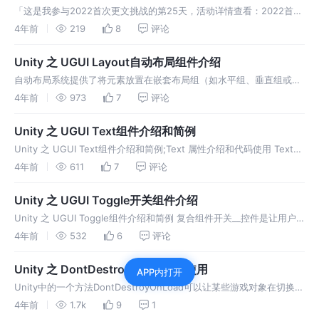
「这是我参与2022首次更文挑战的第25天，活动详情查看：2022首次
更文挑战」 核心类简介： SteamVR_TrackedObject 此类用于根据硬
4年前
219
8
评论
件设备，并为硬件设备分配相应的索引 Steam
Unity 之 UGUI Layout自动布局组件介绍
自动布局系统提供了将元素放置在嵌套布局组（如水平组、垂直组或网
格）中的方法。使用该系统还可以根据元素包含的内容自动调整元素的
4年前
973
7
评论
大小。
Unity 之 UGUI Text组件介绍和简例
Unity 之 UGUI Text组件介绍和简例;Text 属性介绍和代码使用 Text根
据文本框大小适应文本字体大小
4年前
611
7
评论
Unity 之 UGUI Toggle开关组件介绍
Unity 之 UGUI Toggle组件介绍和简例 复合组件开关__控件是让用户
打开或关闭某个选项的复选框。
4年前
532
6
评论
Unity 之 DontDestroyOnLoad的使用
APP内打开
Unity中的一个方法DontDestroyOnLoad可以让某些游戏对象在切换场
景的时候不是释放，听上去很好用的方法，
4年前
1.7k
9
1