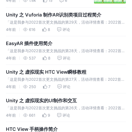
4年前
1.6k
15
6
试下吧~
Unity 之 Vuforia 制作AR识别类项目过程简介
「这是我参与2022首次更文挑战的第29天，活动详情查看：2022首次
更文挑战」 Vuforia插件 官网下载地址：
4年前
616
8
评论
https://developer.vuforia.com/downloads/s
EasyAR 插件使用简介
「这是我参与2022首次更文挑战的第28天，活动详情查看：2022首次
更文挑战」 EasyAR引擎简介 EasyAR是好用且免费的增强现实
4年前
537
8
评论
（Augmented Reality）引擎.EasyAR为Un
Unity 之 虚拟现实 HTC View瞬移教程
「这是我参与2022首次更文挑战的第27天，活动详情查看：2022首次
更文挑战」 使用瞬间移动的插件，完成瞬移功能就很简单了 官方下载
4年前
250
7
评论
地址:https://github.com/Flafla2/Viv
Unity 之 虚拟现实的UI制作和交互
「这是我参与2022首次更文挑战的第26天，活动详情查看：2022首次
更文挑战」 无论是游戏，还是虚拟现实等，都不可能缺少UI界面的制
4年前
661
9
评论
作，对于界面我们可以分为两种UI界面，一种是能够跟随VR头盔移动的
HTC View 手柄操作简介