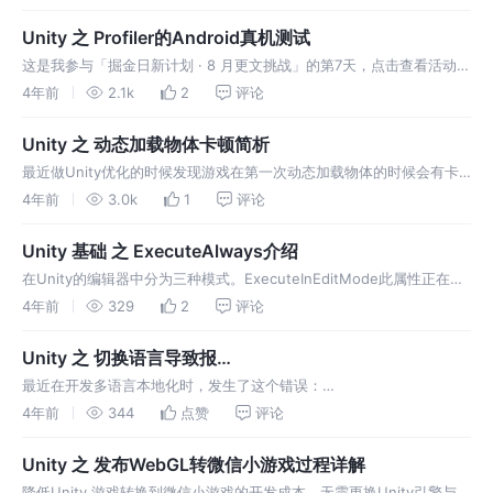
录下，也可以在子目录里，只要名字叫Editor就
Unity 之 Profiler的Android真机测试
这是我参与「掘金日新计划 · 8 月更文挑战」的第7天，点击查看活动详
情 Unity 中的Profile是可以直接在链接安卓设备运行游戏下查看的，导
4年前
2.1k
2
评论
出真机链接Unity的Profile看数据，这样能更
Unity 之 动态加载物体卡顿简析
最近做Unity优化的时候发现游戏在第一次动态加载物体的时候会有卡
顿，不管是加载一个大的预制体还是加载很对小的预制体，都有这个的
4年前
3.0k
1
评论
情况出现，困扰良久。终于找到了问题的原因和几个注意事项，和大家
分享一下
Unity 基础 之 ExecuteAlways介绍
在Unity的编辑器中分为三种模式。ExecuteInEditMode此属性正在逐
步被淘汰，因为它不考虑预制体模式。
4年前
329
2
评论
Unity 之 切换语言导致报
错:System.FormatException:String was not
最近在开发多语言本地化时，发生了这个错误：
recognized as a valid
System.FormatException: String was not recognized as a valid
4年前
344
点赞
评论
DateTime. 的解决方案
Unity 之 发布WebGL转微信小游戏过程详解
降低Unity 游戏转换到微信小游戏的开发成本。无需更换Unity引擎与重