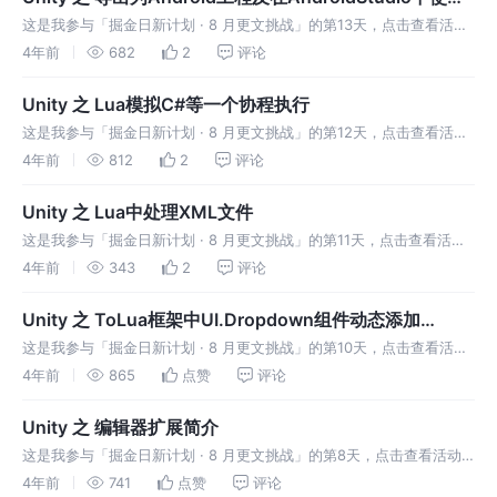
记录
这是我参与「掘金日新计划 · 8 月更文挑战」的第13天，点击查看活动
详情 一，从Unity工程导出为Android工程 打开需要导出的项目：
4年前
682
2
评论
【File】-- 【Build Settings...】
Unity 之 Lua模拟C#等一个协程执行
这是我参与「掘金日新计划 · 8 月更文挑战」的第12天，点击查看活动
详情 关于协程就不多说了，随便一搜就有一堆关于协程的介绍和使用，
4年前
812
2
评论
直接看我要解决的问题吧：等一个协程执行完成再执行后面的逻辑。应
用场
Unity 之 Lua中处理XML文件
这是我参与「掘金日新计划 · 8 月更文挑战」的第11天，点击查看活动
详情 一.下载xmlSimple.lua并导入工程 首先需要下载Lua-Simple-
4年前
343
2
评论
XML:GitHub地址: https://
Unity 之 ToLua框架中UI.Dropdown组件动态添加
Options
这是我参与「掘金日新计划 · 8 月更文挑战」的第10天，点击查看活动
详情 前言 @[TOC](Unity 之 ToLua框架中使用Dropdown) 一，在C#
4年前
865
点赞
评论
中动态添加Options 1.获取Dr
Unity 之 编辑器扩展简介
这是我参与「掘金日新计划 · 8 月更文挑战」的第8天，点击查看活动
详情 Unity编辑器扩展简介 Editor文件夹 Editor文件夹可以在根目
4年前
741
点赞
评论