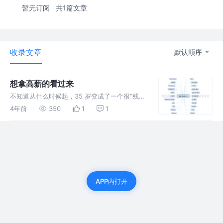
暂无订阅
共1篇文章
收录文章
默认顺序
想拿高薪的看过来
不知道从什么时候起，35 岁变成了一个很“残
酷”的年龄，出现了中年危机。这段期间花费了
4年前
350
1
1
几天的时间整理P9及以上的架构师技能图谱
（百万年薪），小篇按照此图谱作为下一个奋斗
目标的学习模板
APP内打开