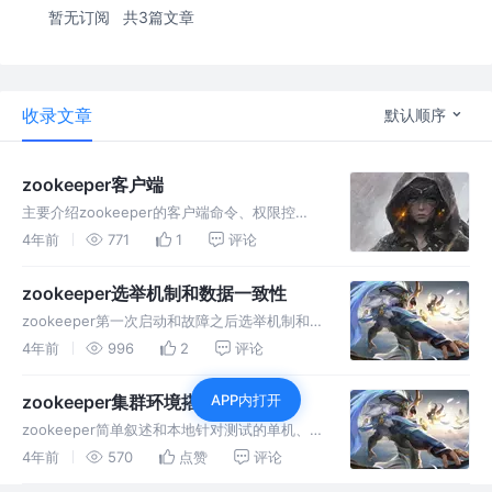
暂无订阅
共3篇文章
收录文章
默认顺序
zookeeper客户端
主要介绍zookeeper的客户端命令、权限控
制、监听机制、Java客户端使用、写数据流程
4年前
771
1
评论
和常用客户端推荐
zookeeper选举机制和数据一致性
zookeeper第一次启动和故障之后选举机制和
ZAB协议实现的数据一致工作原理，简述分布式
4年前
996
2
评论
的CAP理论。
zookeeper集群环境搭建
APP内打开
zookeeper简单叙述和本地针对测试的单机、
生产集群环境和docker-compose搭建过程已经
4年前
570
点赞
评论
shell脚本。