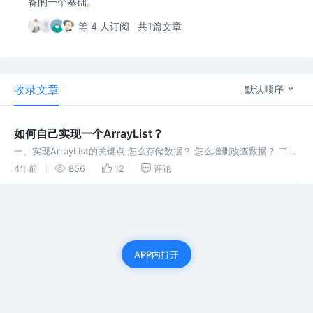
备的一个基础。
等 4 人订阅
共1篇文章
收录文章
默认顺序
如何自己实现一个ArrayList？
一、实现ArrayList的关键点 怎么存储数据？ 怎么增删改查数据？ 二、
怎么存储数据？ 首先想到的就是数组，用int[]？还是String[]？既然我
4年前
856
12
评论
们也不知道类型，那干脆用Objec[]来表示。
APP内打开