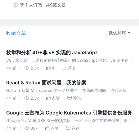
等 1 人订阅
共9篇文章
收录文章
默认顺序
枚举和分析 40+非 v8 实现的 JavaScript
V8，毫无疑问，是目前使用范围最广的 JavaScript 引起。v8 使用在
Chrome（和Chrome的插件）、Microsoft Edge、Node.js 等等...
4年前
2.3k
4
评论
Safari 浏览器的
React & Redux 面试问题，我的答案
Hello :) 我是 Microverse 的一名毕业生，在我面试期间，他们为我提
供了一份面试问题的电子表格供我练习。 我将分享其中一些问题并由自
4年前
2.3k
点赞
评论
己回答。 NOTE：如果您发现任何错误或可能错误的答
Google 云宣布为 Google Kubernetes 引擎提供备份服务
Google最近宣布 GKE 备份的预览版，一种用云原生方式去保护、管理
和恢复容器化应用程序和运行在 Kubernetes 上的数据。 使用新服务
4年前
367
点赞
评论
的开发者可以创建备份计划定期备份应用数据和 GKE 集