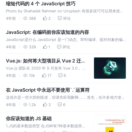
缩短代码的 4 个 JavaScript 技巧
Photo by Shahadat Rahman on Unsplash 有很多技巧可以用来使
javascript 代码更短，更简单。我将分享四个这样的技巧，它们在编码
4年前
388
2
评论
时大大减少了我的工作量和开发时
JavaScript: 在编码前你应该知道的内容
JavaScript是什么 JavaScript 是一门动态、即时编译、面对对象的编
程语言。JavaScript 的语法实现参考 C 和 Java。Brendan Eich，一名
4年前
339
1
评论
Netscape 工
Vue.js: 如何将大型项目从 Vue 2 迁移
到 Vue 3
Vue.js 团队在 2020 年 9 月发布 Vue 3.0 。这
个全新的版本带来了许多新的特性、优化，同时
4年前
10k
17
6
也带来了一些突破性的变化。 2021 年 6 月，
Vue.js 团队发布了 Vue 3.1
在 JavaScript 中永远不要使用`.`运算符
这或许是一些大胆的陈述，但请先听我解释...... 首先，在许多地方使用
点运算符(.)都是非常完美的。知道哪里使用、为何使用点运算符，才是
4年前
1.2k
3
6
这篇文章所要讨论的地方。但是关于解构以及许多开发人员关于解构所
你应该知道的 JS 基础
1.JS的基本数据类型 在JS种有7种基本数据类