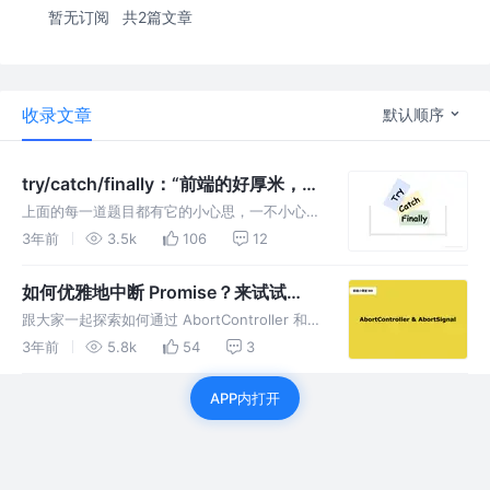
暂无订阅
共2篇文章
收录文章
默认顺序
try/catch/finally：“前端的好厚米，我
觉得你们不够了解我呀~”
上面的每一道题目都有它的小心思，一不小心就
容易出错。大家可以把自己测试的结果在评论区
3年前
3.5k
106
12
晒一晒。如果你做错了某道题，没有关系，通过
这篇文章我们一起再来复习一下相关的知识点。
如何优雅地中断 Promise？来试试
看到就是学到，让我们开始吧。
AbortController 吧！
跟大家一起探索如何通过 AbortController 和
AbortSignal 从取消单个请求到取消多个请求；
3年前
5.8k
54
3
甚至是自己实现一个简单的可以取消的
Promise。感兴趣的同学快来看看呀~
APP内打开