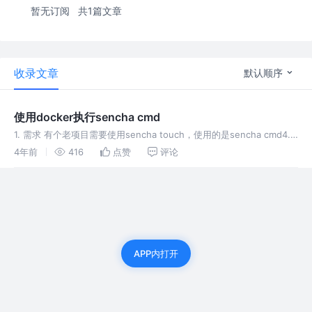
暂无订阅
共1篇文章
收录文章
默认顺序
使用docker执行sencha cmd
1. 需求 有个老项目需要使用sencha touch，使用的是sencha cmd4.0
版本。 随着mac系统的升级，java已经装成了8.0，导致cmd老版本无
4年前
416
点赞
评论
法正常执行。但是我也不能降级自己的系
APP内打开