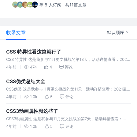
等 8 人订阅
共11篇文章
收录文章
默认顺序
CSS 特异性看这篇就行了
CSS 特异性 这是我参与11月更文挑战的第18天，活动详情查看：2021
最后一次更文挑战 背景：在我每次画界面的时候，总会出现样式冲突、
4年前
474
4
评论
样式污染、一级很多样式改不掉的问题。所以总结一文来彻底搞懂cs
CSS伪类总结大全
CSS伪类 这是我参与11月更文挑战的第11天，活动详情查看：2021最后
一次更文挑战 今天我们来学习下css的伪类。 伪类是用来添加一些选择
4年前
1.0k
5
评论
器的特殊效果。 伪类和伪元素的区别 有些人搞不清楚伪类和伪
CSS3动画属性就这些了
CSS3动画属性 这是我参与11月更文挑战的第7天，活动详情查看：
2021最后一次更文挑战 简单来说：动画就是把一帧一帧的画面连接起
4年前
1.0k
5
评论
来。，以一定的速度连续播放时，视觉差看不出来，这就是动画。 知道