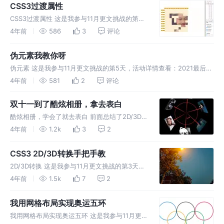
了动
CSS3过渡属性
CSS3过渡属性 这是我参与11月更文挑战的第6
天，活动详情查看：2021最后一次更文挑战 🙉
4年前
586
3
评论
🙉🙉🙉学习css3高级这两个是必须要掌握的知
识点。本文我们就来了解一下过渡和简单使用。
伪元素我教你呀
过渡 transi
伪元素 这是我参与11月更文挑战的第5天，活动详情查看：2021最后一
次更文挑战 你以为这个火箭是一张图片吗？它只是四个div，其余都是
4年前
581
2
评论
伪元素实现的效果。 伪元素是什么呢? 字面上就可以了解,伪元素-
双十一到了酷炫相册，拿去表白
酷炫相册，学会了就去表白 前面总结了2D/3D
转换的是知识点，就想着来一点小练习。准备写
4年前
1.2k
3
2
一个好看的相册。如下图效果。 1.分析并实现
我们来分析一下。这张图的结构。我们要知道
CSS3 2D/3D转换手把手教
x,y,z每条轴旋转的效果
2D/3D转换 这是我参与11月更文挑战的第3天，
活动详情查看：2021最后一次更文挑战 CSS 转
4年前
1.5k
7
2
换（transforms）允许您移动、旋转、缩放和
倾斜元素。 2D转换 主要通过transform
我用网格布局实现奥运五环
我用网格布局实现奥运五环 这是我参与11月更