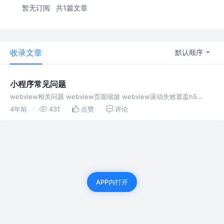
暂无订阅
共1篇文章
收录文章
默认顺序
小程序常见问题
webview相关问题 webview页面缩放 webview滚动失效遮盖h5
webview域名遮盖
4年前
431
点赞
评论
APP内打开