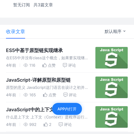
暂无订阅
共3篇文章
收录文章
默认顺序
ES5中基于原型链实现继承
在ES5中并没有class这个概念，如果要实现继
承关系，需要通过修改原型链来实现，事实上在
4年前
116
点赞
评论
ES6中，即使已经有了class这个概念，继承的
底层实现依然是原型链。
JavaScript-详解原型和原型链
原型的意义 JavaScript这门语言在设计之初并
没有类的概念（目前也是），那么没有类是如何
4年前
165
点赞
评论
有对象的呢？
JavaScript中的上下文环境
APP内打开
什么是上下文 上下文（Context）是程序运行
的环境，在上下文中存储了一段程序运行时所需
4年前
992
2
评论
要的全部数据。在面向对象的编程语言中，上下