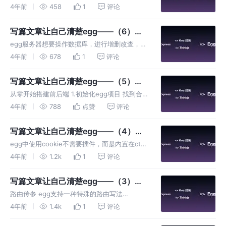
文件 init即初始化，-yes可以理解为一个参数，
4年前
458
1
评论
告诉程序init初始化时任何选择都是自动yes选
择。 package.json文件： 其中sc
写篇文章让自己清楚egg——（6）
egg服务器操作mysql
egg服务器想要操作数据库，进行增删改查，同
样需要插件实现。 下载插件egg-mysql 终端执
4年前
678
1
评论
行该指令（注意终端位置） 启动插件 添加启动
代码在config/plugin.js中(参考cors插件)
写篇文章让自己清楚egg——（5）登
录持久化实现
从零开始搭建前后端 1.初始化egg项目 找到合
适本地路径，使用终端依次执行下面代码完成初
4年前
788
点赞
评论
始化： 2.设置主机名和端口 找到
config.default.js文件（config文件夹中）配置
写篇文章让自己清楚egg——（4）使
端口号和主
用cookie
egg中使用cookie不需要插件，而是内置在ctx
对象原型上，使用方法进行配置生成。 产生
4年前
1.2k
1
评论
cookie 通过 ctx.cookies，我们可以在
controller 中便捷、安全的设置和读取 Co
写篇文章让自己清楚egg——（3）请
求参数
路由传参 egg支持一种特殊的路由写法
router.js 通过/:id/:msg格式egg服务器可以拿
4年前
1.4k
1
评论
到写在路由中的参数（不是get参数）。 编写