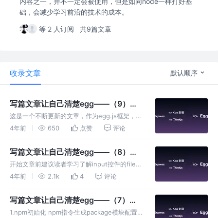
内容之一，并不一定会被使用，但是如同node一样打好基
础，会减少学习前沿的技术的成本。
等 2 人订阅
共9篇文章
收录文章
默认顺序
写篇文章让自己清楚egg——（9）
egg的报错与踩坑
这是一个不断更新的文章，作为egg.js框架，社
区生态其实并没有vue这样良好和茁壮，有时候
4年前
650
点赞
评论
我们需要自己总结遇到的问题并记录。 报错 1
（数据库插件配置错误） 由数据插件配置信息
写篇文章让自己清楚egg——（8）文
引起的报错，集中在配
件上传和图片处理
开始文章前建议读者学习了解input控件的file类
型和node.js中的fs模块。 客户端上传文件 通常
4年前
2.1k
4
评论
我们使用input控件所具备file类型进行文件上
传，分为form表单组合使用和input控件
写篇文章让自己清楚egg——（7）手
动搭建egg项目
1.npm初始化 npm指令生成package模块配置