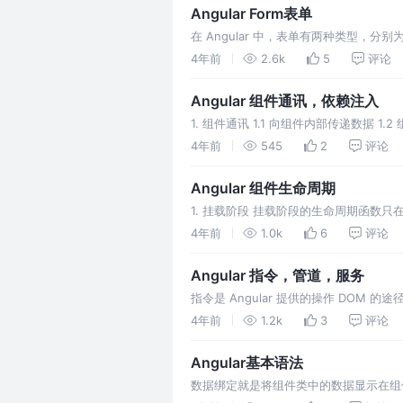
Angular Form表单
在 Angular 中，表单有两种类型，分别
赖模块 FormsModule
4年前
2.6k
5
评论
Angular 组件通讯，依赖注入
1. 组件通讯 1.1 向组件内部传递数据 1
Injecti
4年前
545
2
评论
Angular 组件生命周期
1. 挂载阶段 挂载阶段的生命周期函数只在挂载
服务实例对象 ngOn
4年前
1.0k
6
评论
Angular 指令，管道，服务
指令是 Angular 提供的操作 DO
DOM
4年前
1.2k
3
评论
Angular基本语法
数据绑定就是将组件类中的数据显示在组件模