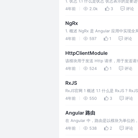
1. 状态 1.1 什么是状态 状态表示的是
*、custom
4年前
2.0k
3
评论
NgRx
1. 概述 NgRx 是 Angular 应用中实现全
4年前
597
1
评论
HttpClientModule
该模块用于发送 Http 请求，用于发送请求的方法
4年前
524
1
评论
RxJS
RxJS官网 1 概述 1.1 什么是 RxJS 
4年前
550
3
评论
Angular 路由
在 Angular 中，路由是以模块为单位的
页面组件n
4年前
538
2
评论