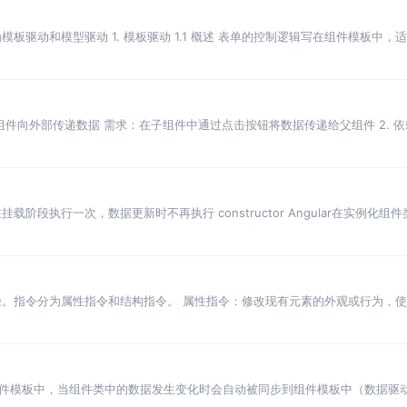
为模板驱动和模型驱动 1. 模板驱动 1.1 概述 表单的控制逻辑写在组件模板中，适
.2 组件向外部传递数据 需求：在子组件中通过点击按钮将数据传递给父组件 2. 依赖注入 
阶段执行一次，数据更新时不再执行 constructor Angular在实例化组件类
M 的途径。指令分为属性指令和结构指令。 属性指令：修改现有元素的外观或行为，使
板中，当组件类中的数据发生变化时会自动被同步到组件模板中（数据驱动 DOM 