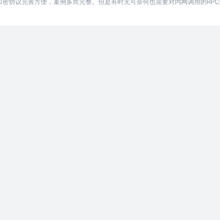
，加密协议完善方便，案例多而完整。但是有时无可奈何也需要对内网调用的RP