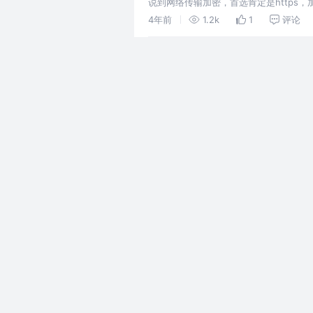
说到网络传输加密，首选肯定是https
是加ssl，但是Thrift的案
4年前
1.2k
1
评论