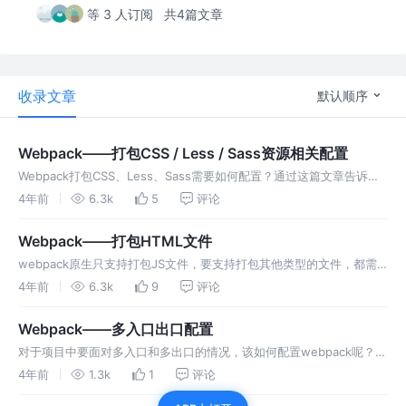
等 3 人订阅
共4篇文章
收录文章
默认顺序
Webpack——打包CSS / Less / Sass资源相关配置
Webpack打包CSS、Less、Sass需要如何配置？通过这篇文章告诉你
如何配置它们的打包、兼容性以及压缩
4年前
6.3k
5
评论
Webpack——打包HTML文件
webpack原生只支持打包JS文件，要支持打包其他类型的文件，都需
要安装相应的插件或loader。 如果我们需要打包HTML文件，需要安装
4年前
6.3k
9
评论
对应的插件，然后进行相关的配置
Webpack——多入口出口配置
对于项目中要面对多入口和多出口的情况，该如何配置webpack呢？
这里有3种配置方案，快来看看吧～
4年前
1.3k
1
评论