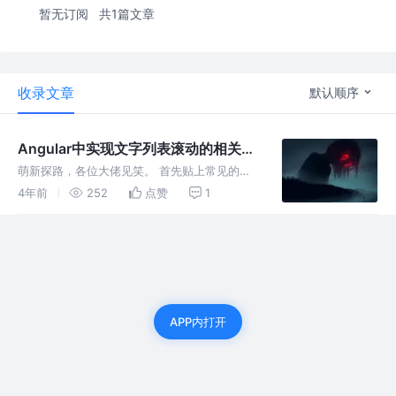
暂无订阅
共1篇文章
收录文章
默认顺序
Angular中实现文字列表滚动的相关探
索
萌新探路，各位大佬见笑。 首先贴上常见的一
种方法： v1.0 到目前为止，上述写法看起来正
4年前
252
点赞
1
常，功能也实现了。但是一般来说html里的ul li
是不会像上方这么写的，而是使用ngFor来对li
进行循环输
APP内打开