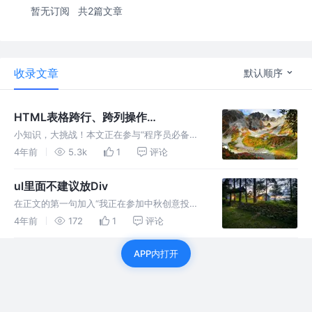
暂无订阅
共2篇文章
收录文章
默认顺序
HTML表格跨行、跨列操作
(rowspan、colspan)
小知识，大挑战！本文正在参与“程序员必备小
知识”创作活动。 在做商品sku时候看到合并行
4年前
5.3k
1
评论
rowspan 一般使用td元素的colspan属性来实
现单元格跨列操作，使用td元素的rowspan属
ul里面不建议放Div
性来实
在正文的第一句加入“我正在参加中秋创意投稿
大赛，详情请看：中秋创意投稿大赛 看下错误
4年前
172
1
评论
的写法： 谷歌浏览器： IE7及以下版本： 在ie7
文档模式下，就把div添进了离它最近的li里面。
APP内打开
同理按钮也是：