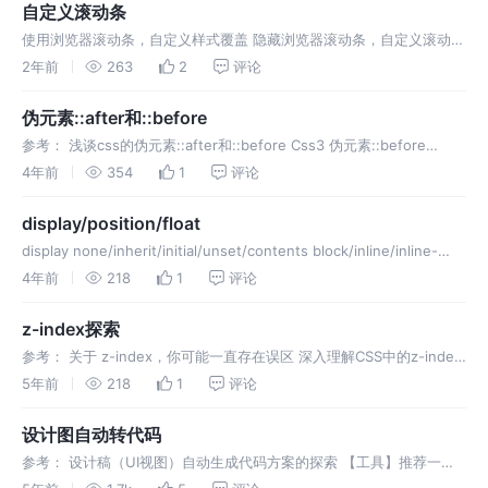
自定义滚动条
使用浏览器滚动条，自定义样式覆盖 隐藏浏览器滚动条，自定义滚动条
1、使用原生滚动行为的自定义滚动条SimpleBar SimpleBar 旨在简化
2年前
263
2
评论
创建自定义滚动条的过程。唯一的缺点是它不能作为网站的
伪元素::after和::before
参考： 浅谈css的伪元素::after和::before Css3 伪元素::before
和::after CSS3中伪类和伪元素
4年前
354
1
评论
display/position/float
display none/inherit/initial/unset/contents block/inline/inline-
block/run-in flex/inline-flex grid/i
4年前
218
1
评论
z-index探索
参考： 关于 z-index，你可能一直存在误区 深入理解CSS中的z-index
彻底搞懂CSS层叠上下文、层叠等级、层叠顺序、z-index 深入理解
5年前
218
1
评论
CSS 属性 z-index
设计图自动转代码
参考： 设计稿（UI视图）自动生成代码方案的探索 【工具】推荐一款
切图神器，设计稿一键导出 Vue/微信小程序 代码