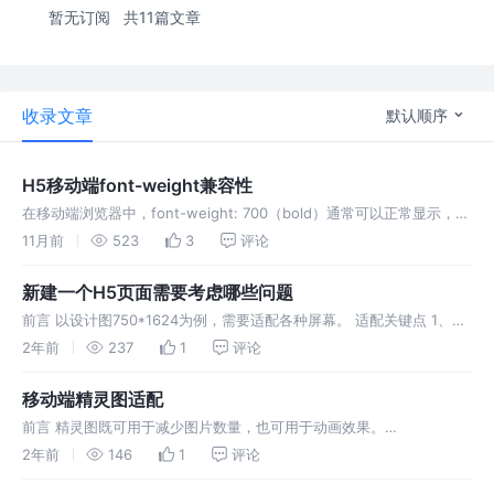
暂无订阅
共11篇文章
收录文章
默认顺序
H5移动端font-weight兼容性
在移动端浏览器中，font-weight: 700（bold）通常可以正常显示，
但 font-weight: 800 和 900 的兼容性较差，尤其在中文字体或部分系
11月前
523
3
评论
统字体上可能失效。以下是具体限制和
新建一个H5页面需要考虑哪些问题
前言 以设计图750*1624为例，需要适配各种屏幕。 适配关键点 1、
px2rem库。 2、根组件布局外层使用flex布局，使得页面显示区域水平
2年前
237
1
评论
居中。第二层设置宽度100%，最大宽度750px（px
移动端精灵图适配
前言 精灵图既可用于减少图片数量，也可用于动画效果。
background-position 通过 background-position调整精灵图中每张
2年前
146
1
评论
图片的位置用于显示。 background-