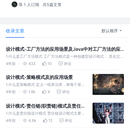
等 1 人订阅
共5篇文章
收录文章
默认顺序
设计模式-工厂方法的应用场景及Java中对工厂方法的应
用
1.什么是工厂方法模式 工厂方法模式是一种创建型设计模式， 其在父类
中提供一个创建对象的方法， 允许子类决定实例化对象的类型。 定义
4年前
433
10
评论
工厂方法模式(Fatory Method Pattern)是指定义一
设计模式-策略模式及的应用场景
1.什么是策略模式 定义一组算法类，将每个算法
分别装起来，让它们可以互相替换。策略模式可
4年前
1.8k
9
评论
以使算法的变化独立于它们的客户端 举例说一
下生活中的策略模式: 比如当我们去美食城的时
设计模式-责任链(职责链)模式及责任
候会有川菜、湘菜、粤菜、闽
链设计模式的应用
1.什么是责任链设计模式 责任链设计模式主要构
成有抽象处理者、具体处理者、客户类，在处理
4年前
4.6k
12
评论
请求的时候，将请求通过客户类发送至处理链路