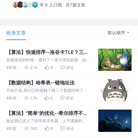
等 8 人订阅
共7篇文章
收录文章
默认顺序
【算法】快速排序--洛谷卡TLE？三向
切割登场
在做洛谷的时候，遇到了一道卡优化的题，如果
没有去对快排进行优化的话，会有几个点是TLE
4年前
2.1k
8
评论
的，后边我们可以围绕这道题来做各种优化，比
如考虑常数列双指针应该如何移动，以及三向切
【数据结构】哈希表--链地址法
割法，先来认识一下快速排序。
不知不觉,我们已经接触了两三个数据结构了：
链表、栈和队列，但有没有发现，前边的几个数
4年前
1.7k
6
评论
据结构在**查找性能方面**其实并不是很好？
为了进一步改进查找的性能，我们又要学习另一
【算法】"简单"的优化--希尔排序不简
个全新的数据结构--哈希表
单
最近我们进入了排序算法专题，上节课聊到
了"简单"插入排序，那在简单的基础上，我们可
4年前
362
6
评论
以怎么做进一步的优化呢，这篇来看看优化版--