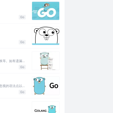
Go
Go
换等。如有遗漏或
Go
忽视的语法点以及
Go