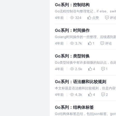
Go系列：控制结构
Go流程控制语句整理笔记，if else、swit
4年前
324
点赞
评
Go系列：时间操作
Golang时间操作的一些整理、后续遇到
4年前
3.7k
1
评论
Go系列：类型转换
Go类型转换中有许多细微的知识点，在
错误欢饮评论区留言。
4年前
2.5k
4
1
Go系列：语法糖和比较规则
本文标题是语法糖和比较规则，但是内容
数据的可比较规则。本文内容会持续补充
4年前
4.3k
4
2
Go系列：结构体标签
Go结构体标签总结，包括json标签、go