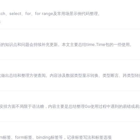
ch、select、for、for range及常用场景示例代码整理。
论
新的知识点和问题会持续补充更新。本文主要总结time.Time包的一些使用。
此做出总结和整理方便查阅。内容涉及数据类型显示转换、类型断言、跨类型转
安排方面不局限于语法糖，内容主要是总结整理Go使用过程中遇到的易错或易
和更新。
rm标签、form标签、binding标签等，记录标签写法和标签选项