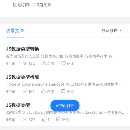
暂无订阅
共3篇文章
收录文章
默认顺序
JS数据类型转换
首先由场景代入主题 转换为布尔值 转换为数字 转换为字符串 转
Boolean 对象转原始类型 如果已经是原始类型了，那就不需要转换了
4年前
132
点赞
评论
调用 x.valueOf()，如果转换为基础类型，就返回转换的值
JS数据类型检测
1.typeof 2.instanceof instanceof 可以准确地判断复杂引用数据类
型，但是不能正确判断基础数据类型； 而 typeof 也存在弊端，它虽然
4年前
197
点赞
评论
可以判断基础数据类型（null 除
JS数据类型
APP内打开
JS内置类型 JavaScript 的数据类型有下图所示 JavaScript一共有8种
数据类型，其中有7种基本数据类型：Undefined、Null、Boolean、
4年前
322
1
评论
Number、String、Sy