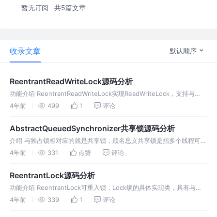
暂无订阅
共5篇文章
收录文章
默认顺序
ReentrantReadWriteLock源码分析
功能介绍 ReentrantReadWriteLock实现ReadWriteLock，支持与
ReentrantLock同样的语义，但同时又比ReentrantLock性能更佳，针
4年前
499
1
评论
对读操作锁共享，针对写
AbstractQueuedSynchronizer共享锁源码分析
介绍 与独占锁相对应的就是共享锁，顾名思义共享锁是指多个线程可以
同时持有锁进行自身业务的处理，比较常见的使用就是
4年前
331
点赞
评论
ReentrantReadWriteLock的读锁，我们下一章节对ReentrantRe
ReentrantLock源码分析
功能介绍 ReentrantLock可重入锁，Lock锁的具体实现类，具有与
synchronized锁相同的基本行为和语义的可重入互斥锁，但具有扩展
4年前
339
1
评论
功能。ReentrantLock锁由最后成功锁定且未