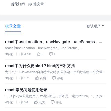
暂无订阅
共8篇文章
收录文章
默认顺序
react中useLocation、useNavigate、useParams、
useSearchParams的使用
react中useLocation、useNavigate、useParams、
useSearchParams的使用 1、假设现在有一个注册页面，从注册页面需
3年前
4.9k
5
1
要跳转到登陆页面，此时可以使用useNav
react中为什么要bind？bind的三种方法
为什么？ 1.JavaScript自身特性说明 如果传递一个函数名给一个变量，
之后通过函数名()的方式进行调用，在方法内部如果使用this则this的指
3年前
571
点赞
评论
向会丢失。 示例代码： 首先我们创建test对象
react 常见问题使用记录
1、js jsx jsx只是使用了jsx语法而已，并不是一定要return。1、js jsx
jsx只是使用了jsx语法而已，并不是一定要return。
4年前
94
点赞
评论