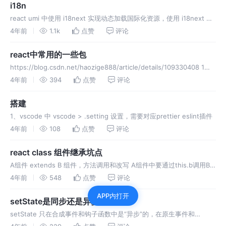
i18n
react umi 中使用 i18next 实现动态加载国际化资源，使用 i18next 实
现动态加载国际化资源
4年前
1.1k
点赞
评论
react中常用的一些包
https://blog.csdn.net/haozige888/article/details/109330408 1、
constate https://www.npmjs.com/package/
4年前
394
点赞
评论
搭建
1、vscode 中 vscode > .setting 设置，需要对应prettier eslint插件
4年前
108
点赞
评论
react class 组件继承坑点
A组件 extends B 组件，方法调用和改写 A组件中要通过this.b调用B
组件的b方法，则b方法的写法可以是箭头函数或者非箭头函数，但如果
4年前
548
点赞
评论
A组件中要通过super.b调用B组件中的b方法，则b
APP内打开
setState是同步还是异步？
setState 只在合成事件和钩子函数中是“异步”的，在原生事件和
setTimeout 中都是同步的。 合成事件：就是react 在组件中的onClick