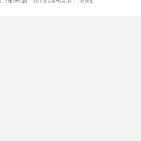
D饼图效果，copy大佬的，但是交互效果就很拉胯了，有bug。