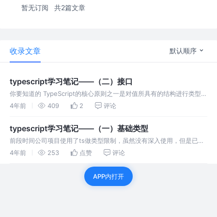
暂无订阅
共2篇文章
收录文章
默认顺序
typescript学习笔记——（二）接口
你要知道的 TypeScript的核心原则之一是对值所具有的结构进行类型检
查。接口的作用就是为类型命名和为代码或第三方代码定义契约或者约
4年前
409
2
评论
束。 接口 什么时候该使用接口呢，先看下面一个示例。 函数pri
typescript学习笔记——（一）基础类型
前段时间公司项目使用了ts做类型限制，虽然没有深入使用，但是已经
能感受到ts的强大。遂将之前的学习笔记整理一遍以作复习。为vue3.0
4年前
253
点赞
评论
打好基础（大佬们别再学了，跟不上了-_-!!）。 你要知道的 Ty
APP内打开