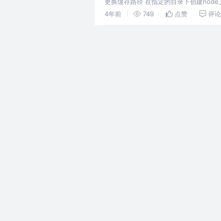
更换缓存路径 在指定的目录下创建node_c
限 在cmd输入命令 设
4年前
749
点赞
评论