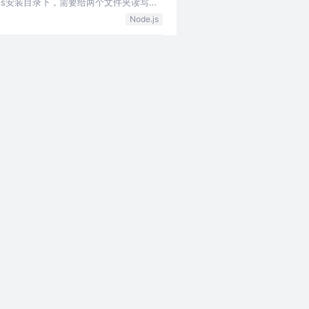
nodejs安装目录下，需要给两个文件夹读写权
Node.js