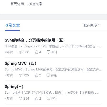
暂无订阅
共5篇文章
收录文章
默认顺序
SSM的整合，分页插件的使用（五）
SSM整合【spring和springMVC的整合，spring和myBatis的整合 ，
整合需要的依赖，配置等】。分页查询插件的使用【依赖，认识属性，
4年前
680
4
评论
以及分页的一些细节】
Spring MVC（四）
Spring MVC。Spring MVC的依赖，配置文件的属性编写，配置文件的
应用，分控制器的编写注解应用。拦截器。类型转换器。文件上传下
4年前
725
2
评论
载，文件服务器。异常映射。Spring MVC的源码探究。
Spring(三)
Spring技术【AOP【动态代理模式，日志】，IoC容器【注解扫描，
xml，bean的生命周期】，声明式事务，新特性【JSR 305，整合
4年前
259
2
评论
JUnit5】】