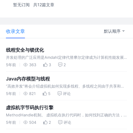
暂无订阅
共12篇文章
收录文章
默认顺序
线程安全与锁优化
并发处理的广泛应用是Amdahl定律代替摩尔定律成为计算机性能发展
源动力的根本原因，也是人类压榨计算机运算能力的最有力武器。 在软
5年前
363
3
2
件业发展的初期，程序编写都是以算法为核心的，程序员会把数据和过
程分别作为独立的部分来考虑，数据代表问题空间中的客体，程序代码
Java内存模型与线程
则用于处理这些数据，这种…
“高效并发”将会介绍虚拟机如何实现多线程、多线程之间由于共享和竞
争数据而导致的一系列问题及解决方案。 一个重要的复杂性的来源是绝
5年前
821
5
评论
大多数的运算任务都不可能只靠处理器“计算”就能完成。处理器至少要
与内存交互，如读取运算数据、存储运算结果等，这个I/O操作就是很难
虚拟机字节码执行引擎
消除的（无法仅靠寄存…
MethodHandle机制。 虚拟机在执行代码时，如何找到正确的方法，
如何执行方法内的字节码，以及执行代码时涉及的内存结构。 Java虚
5年前
504
2
评论
拟机以方法作为最基本的执行单元，“栈帧”（Stack Frame）则是用于