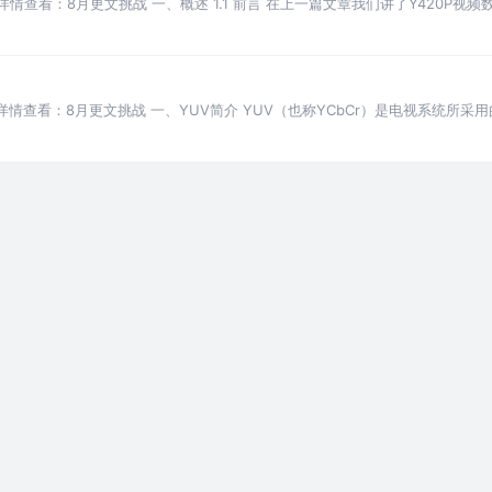
情查看：8月更文挑战 一、概述 1.1 前言 在上一篇文章我们讲了Y420P
二是容错
情查看：8月更文挑战 一、YUV简介 YUV（也称YCbCr）是电视系统所采
表