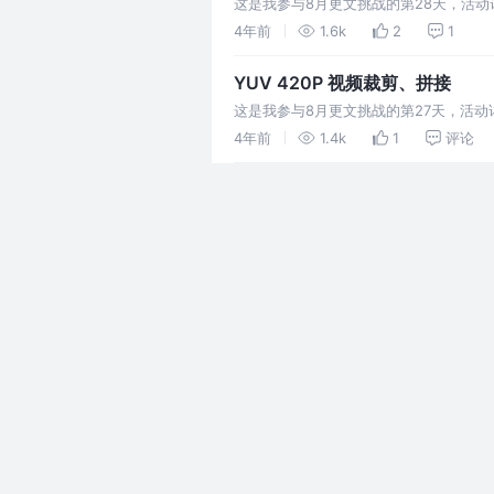
这是我参与8月更文挑战的第28天，活动详
也很明显，一是工作量大，代码量较大。
4年前
1.6k
2
1
YUV 420P 视频裁剪、拼接
这是我参与8月更文挑战的第27天，活动详
也就是灰阶值，它是基础信号；U 和 V 
4年前
1.4k
1
评论