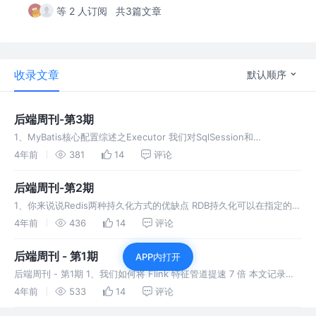
等 2 人订阅
共3篇文章
收录文章
默认顺序
后端周刊-第3期
1、MyBatis核心配置综述之Executor 我们对SqlSession和
SqlSessionFactory的创建过程有了一个详细的了解，但上述的创建过
4年前
381
14
评论
程只是为SQL执行和SQL映射做了基础的铺垫
后端周刊-第2期
1、你来说说Redis两种持久化方式的优缺点 RDB持久化可以在指定的时
间间隔内生成数据集的时间点快照 AOF持久化记录服务器执行的所有写
4年前
436
14
评论
操作命令,并在服务器启动时,通过重新执行这些命令来还原数据集,
后端周刊 - 第1期
APP内打开
后端周刊 - 第1期 1、我们如何将 Flink 特征管道提速 7 倍 本文记录了
伴鱼 AI 平台团队这周做的一件投入-产出比极高的小事：通过 Flink 算
4年前
533
14
评论
子状态和 Redis Pipelining