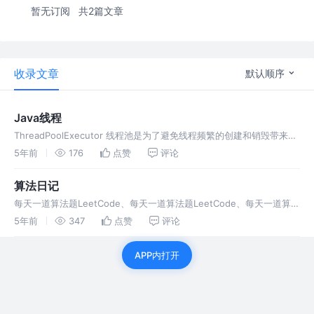
暂无订阅
共2篇文章
收录文章
默认顺序
Java线程
ThreadPoolExecutor 线程池是为了避免线程频繁的创建和销毁带来的
性能消耗，而建立的一种池化技术 阿里巴巴《Java开发手册》中规
5年前
176
点赞
评论
定：线程池不允许使用Executors去创建，而是通过T
算法日记
每天一道算法题LeetCode、每天一道算法题LeetCode、每天一道算法
题LeetCode，积少成多
5年前
347
点赞
评论
APP内打开