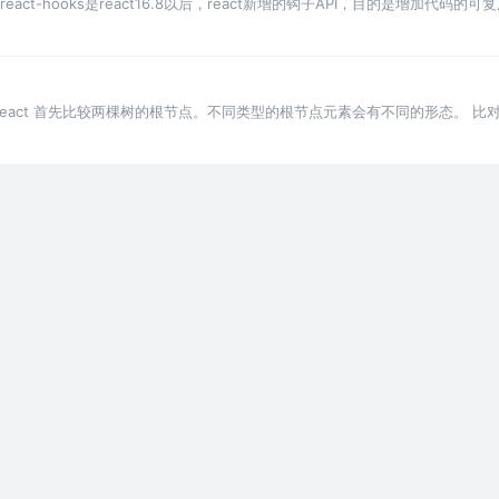
hooks? react-hooks是react16.8以后，react新增的钩子API，目的是
颗树时，React 首先比较两棵树的根节点。不同类型的根节点元素会有不同的形态。