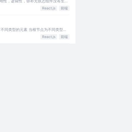
增加代码的可复用性，逻辑性，弥补无状态组件没有生命
React.js
前端
 比对不同类型的元素 当根节点为不同类型的
React.js
前端