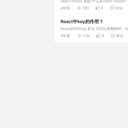
react-hooks 基础 什么是react-
周期，
4年前
781
6
评论
React中key的作用？
React的Diffing 算法 当对比两
元素时，React 会拆卸原有的树并
4年前
1.0k
4
评论